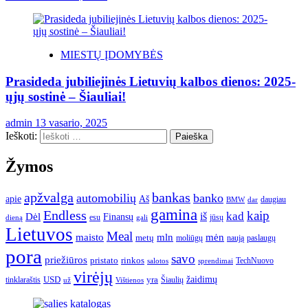
MIESTŲ ĮDOMYBĖS
Prasideda jubiliejinės Lietuvių kalbos dienos: 2025-
ųjų sostinė – Šiauliai!
admin
13 vasario, 2025
Ieškoti:
Žymos
apžvalga
bankas
automobilių
banko
apie
Aš
daugiau
BMW
dar
gamina
Endless
kaip
kad
Dėl
iš
Finansų
esu
jūsų
gali
dieną
Lietuvos
Meal
mėn
maisto
mln
metų
moliūgų
naują
paslaugų
pora
savo
priežiūros
pristato
rinkos
TechNuovo
salotos
sprendimai
virėjų
USD
yra
žaidimų
tinklaraštis
Šiaulių
už
Vištienos