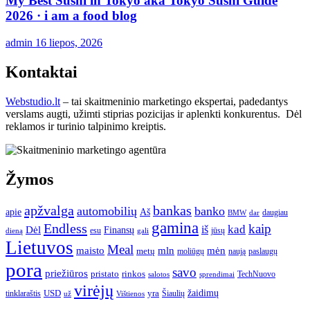
My Best Sushi in Tokyo aka Tokyo Sushi Guide
2026 · i am a food blog
admin
16 liepos, 2026
Kontaktai
Webstudio.lt
– tai skaitmeninio marketingo ekspertai, padedantys
verslams augti, užimti stiprias pozicijas ir aplenkti konkurentus. Dėl
reklamos ir turinio talpinimo kreiptis.
Žymos
apžvalga
bankas
automobilių
banko
apie
Aš
daugiau
BMW
dar
gamina
Endless
kaip
kad
Dėl
iš
Finansų
esu
jūsų
gali
dieną
Lietuvos
Meal
mėn
maisto
mln
metų
moliūgų
naują
paslaugų
pora
savo
priežiūros
pristato
rinkos
TechNuovo
salotos
sprendimai
virėjų
USD
yra
žaidimų
tinklaraštis
Šiaulių
už
Vištienos