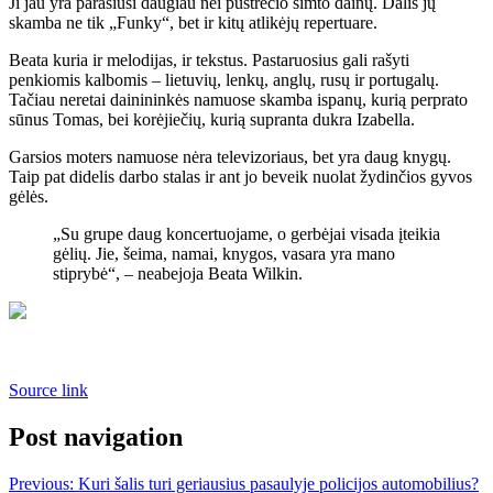
Ji jau yra parašiusi daugiau nei pustrečio šimto dainų. Dalis jų
skamba ne tik „Funky“, bet ir kitų atlikėjų repertuare.
Beata kuria ir melodijas, ir tekstus. Pastaruosius gali rašyti
penkiomis kalbomis – lietuvių, lenkų, anglų, rusų ir portugalų.
Tačiau neretai dainininkės namuose skamba ispanų, kurią perprato
sūnus Tomas, bei korėjiečių, kurią supranta dukra Izabella.
Garsios moters namuose nėra televizoriaus, bet yra daug knygų.
Taip pat didelis darbo stalas ir ant jo beveik nuolat žydinčios gyvos
gėlės.
„Su grupe daug koncertuojame, o gerbėjai visada įteikia
gėlių. Jie, šeima, namai, knygos, vasara yra mano
stiprybė“, – neabejoja Beata Wilkin.
Source link
Post navigation
Previous:
Kuri šalis turi geriausius pasaulyje policijos automobilius?