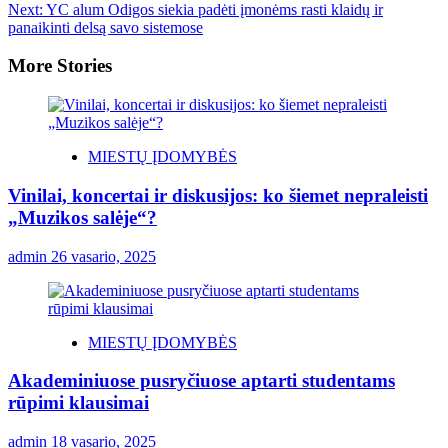
Next:
YC alum Odigos siekia padėti įmonėms rasti klaidų ir
panaikinti delsą savo sistemose
More Stories
MIESTŲ ĮDOMYBĖS
Vinilai, koncertai ir diskusijos: ko šiemet nepraleisti
„Muzikos salėje“?
admin
26 vasario, 2025
MIESTŲ ĮDOMYBĖS
Akademiniuose pusryčiuose aptarti studentams
rūpimi klausimai
admin
18 vasario, 2025