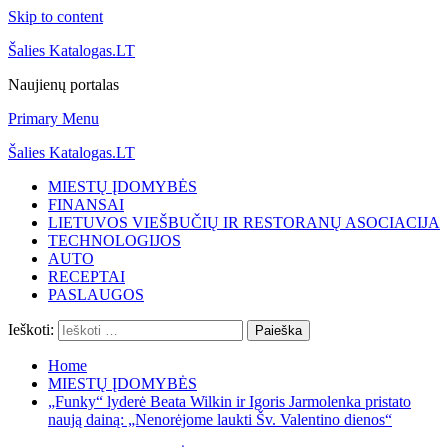
Skip to content
Šalies Katalogas.LT
Naujienų portalas
Primary Menu
Šalies Katalogas.LT
MIESTŲ ĮDOMYBĖS
FINANSAI
LIETUVOS VIEŠBUČIŲ IR RESTORANŲ ASOCIACIJA
TECHNOLOGIJOS
AUTO
RECEPTAI
PASLAUGOS
Ieškoti:
Home
MIESTŲ ĮDOMYBĖS
„Funky“ lyderė Beata Wilkin ir Igoris Jarmolenka pristato
naują dainą: „Nenorėjome laukti Šv. Valentino dienos“