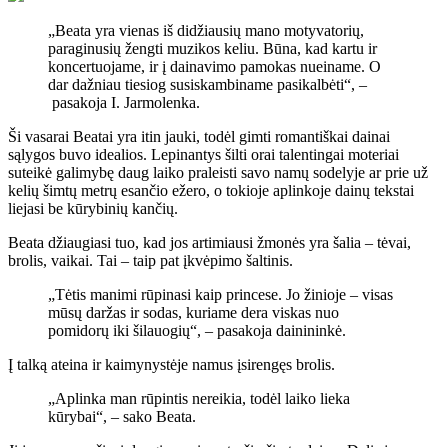
„Beata yra vienas iš didžiausių mano motyvatorių,
paraginusių žengti muzikos keliu. Būna, kad kartu ir
koncertuojame, ir į dainavimo pamokas nueiname. O
dar dažniau tiesiog susiskambiname pasikalbėti“, –
pasakoja I. Jarmolenka.
Ši vasarai Beatai yra itin jauki, todėl gimti romantiškai dainai
sąlygos buvo idealios. Lepinantys šilti orai talentingai moteriai
suteikė galimybę daug laiko praleisti savo namų sodelyje ar prie už
kelių šimtų metrų esančio ežero, o tokioje aplinkoje dainų tekstai
liejasi be kūrybinių kančių.
Beata džiaugiasi tuo, kad jos artimiausi žmonės yra šalia – tėvai,
brolis, vaikai. Tai – taip pat įkvėpimo šaltinis.
„Tėtis manimi rūpinasi kaip princese. Jo žinioje – visas
mūsų daržas ir sodas, kuriame dera viskas nuo
pomidorų iki šilauogių“, – pasakoja dainininkė.
Į talką ateina ir kaimynystėje namus įsirengęs brolis.
„Aplinka man rūpintis nereikia, todėl laiko lieka
kūrybai“, – sako Beata.