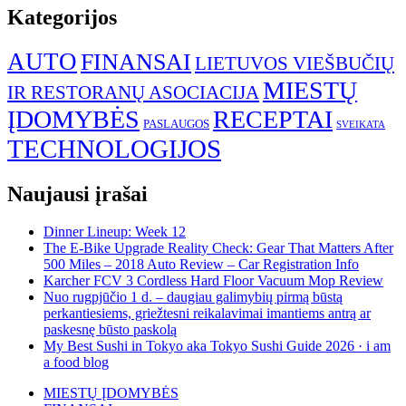
Kategorijos
AUTO
FINANSAI
LIETUVOS VIEŠBUČIŲ
MIESTŲ
IR RESTORANŲ ASOCIACIJA
ĮDOMYBĖS
RECEPTAI
PASLAUGOS
SVEIKATA
TECHNOLOGIJOS
Naujausi įrašai
Dinner Lineup: Week 12
The E-Bike Upgrade Reality Check: Gear That Matters After
500 Miles – 2018 Auto Review – Car Registration Info
Karcher FCV 3 Cordless Hard Floor Vacuum Mop Review
Nuo rugpjūčio 1 d. – daugiau galimybių pirmą būstą
perkantiesiems, griežtesni reikalavimai imantiems antrą ar
paskesnę būsto paskolą
My Best Sushi in Tokyo aka Tokyo Sushi Guide 2026 · i am
a food blog
MIESTŲ ĮDOMYBĖS