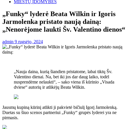
MIESTŲ ĮDOMYBĖS
„Funky“ lyderė Beata Wilkin ir Igoris
Jarmolenka pristato naują dainą:
„Nenorėjome laukti Šv. Valentino dienos“
admin
9 rugsėjo, 2024
„Nauja daina, kurią šiandien pristatome, labai tiktų Šv.
Valentino dienai. Na, bet iki jos dar daug laiko, todėl
nusprendėme nelaukti“, – sako viena iš kūrinio „Visada
dviese“ autorių ir atlikėjų Beata Wilkin.
Jausmų kupiną kūrinį atlikti ji pakvietė bičiulį Igorį Jarmolenką.
Duetas su šiuo scenos partneriui „Funky“ grupės lyderei yra ne
pirmasis.