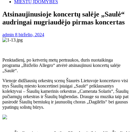
MIESTŲ ĮDOMYBĖS
Atsinaujinusioje koncertų salėje „Saulė“
audringai nugriaudėjo pirmas koncertas
admin
8 birželio, 2024
Penktadienį, po ketverių metų pertraukos, duris nuotaikinga
programa „Birželio Allegro“ atvėrė atsinaujinusi koncertų salėje
„Saulė“.
Vienoje didžiausių orkestrų scenų Šiaurės Lietuvoje koncertavo visi
trys Šiaulių miesto koncertinei įstaigai „Saulė“ priklausantys
kolektyvai – Šiaulių kamerinis orkestras „Camerata Solaris“, Šiaulių
pučiamųjų orkestras ir Šiaulių bigbendas. Drauge su muzika taip pat
pasirodė Šiaulių berniukų ir jaunuolių choras „Dagilėlis“ bei gausus
ypatingų solistų būrys.