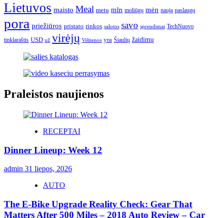
Lietuvos
Meal
mėn
maisto
mln
metų
moliūgų
naują
paslaugų
pora
savo
priežiūros
pristato
rinkos
TechNuovo
salotos
sprendimai
virėjų
USD
yra
žaidimų
tinklaraštis
Šiaulių
už
Vištienos
Praleistos naujienos
RECEPTAI
Dinner Lineup: Week 12
admin
31 liepos, 2026
AUTO
The E-Bike Upgrade Reality Check: Gear That
Matters After 500 Miles – 2018 Auto Review – Car