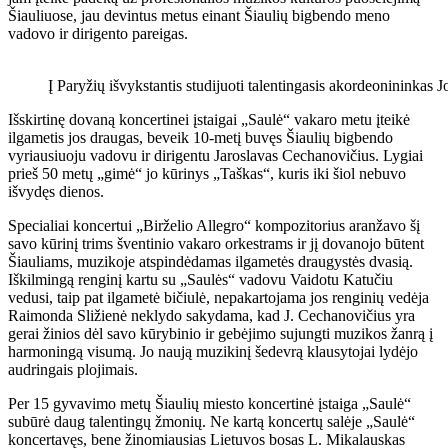
Šiauliuose, jau devintus metus einant Šiaulių bigbendo meno
vadovo ir dirigento pareigas.
Į Paryžių išvykstantis studijuoti talentingasis akordeonininkas J
Išskirtinę dovaną koncertinei įstaigai „Saulė“ vakaro metu įteikė
ilgametis jos draugas, beveik 10-metį buvęs Šiaulių bigbendo
vyriausiuoju vadovu ir dirigentu Jaroslavas Cechanovičius. Lygiai
prieš 50 metų „gimė“ jo kūrinys „Taškas“, kuris iki šiol nebuvo
išvydęs dienos.
Specialiai koncertui „Birželio Allegro“ kompozitorius aranžavo šį
savo kūrinį trims šventinio vakaro orkestrams ir jį dovanojo būtent
Šiauliams, muzikoje atspindėdamas ilgametės draugystės dvasią.
Iškilmingą renginį kartu su „Saulės“ vadovu Vaidotu Katučiu
vedusi, taip pat ilgametė bičiulė, nepakartojama jos renginių vedėja
Raimonda Sližienė neklydo sakydama, kad J. Cechanovičius yra
gerai žinios dėl savo kūrybinio ir gebėjimo sujungti muzikos žanrą į
harmoningą visumą. Jo naują muzikinį šedevrą klausytojai lydėjo
audringais plojimais.
Per 15 gyvavimo metų Šiaulių miesto koncertinė įstaiga „Saulė“
subūrė daug talentingų žmonių. Ne kartą koncertų salėje „Saulė“
koncertavęs, bene žinomiausias Lietuvos bosas L. Mikalauskas