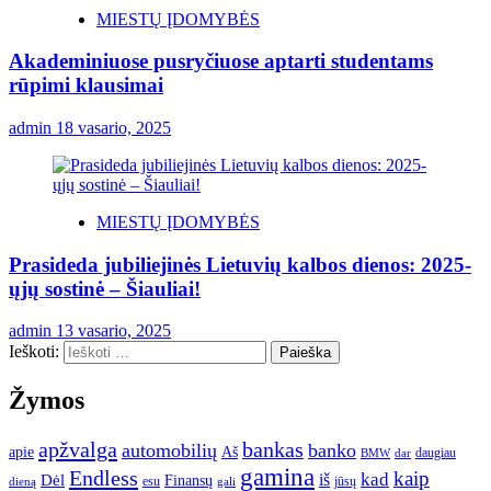
MIESTŲ ĮDOMYBĖS
Akademiniuose pusryčiuose aptarti studentams
rūpimi klausimai
admin
18 vasario, 2025
MIESTŲ ĮDOMYBĖS
Prasideda jubiliejinės Lietuvių kalbos dienos: 2025-
ųjų sostinė – Šiauliai!
admin
13 vasario, 2025
Ieškoti:
Žymos
apžvalga
bankas
automobilių
banko
apie
Aš
daugiau
BMW
dar
gamina
Endless
kaip
kad
Dėl
iš
Finansų
esu
jūsų
gali
dieną