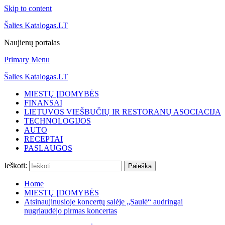
Skip to content
Šalies Katalogas.LT
Naujienų portalas
Primary Menu
Šalies Katalogas.LT
MIESTŲ ĮDOMYBĖS
FINANSAI
LIETUVOS VIEŠBUČIŲ IR RESTORANŲ ASOCIACIJA
TECHNOLOGIJOS
AUTO
RECEPTAI
PASLAUGOS
Ieškoti:
Home
MIESTŲ ĮDOMYBĖS
Atsinaujinusioje koncertų salėje „Saulė“ audringai
nugriaudėjo pirmas koncertas