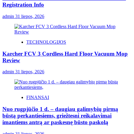
Registration Info
admin
31 liepos, 2026
TECHNOLOGIJOS
Karcher FCV 3 Cordless Hard Floor Vacuum Mop
Review
admin
31 liepos, 2026
FINANSAI
Nuo rugpjūčio 1 d. – daugiau galimybių pirmą
būstą perkantiesiems, griežtesni reikalavimai
imantiems antrą ar paskesnę būsto paskolą
admin
31 liepos, 2026