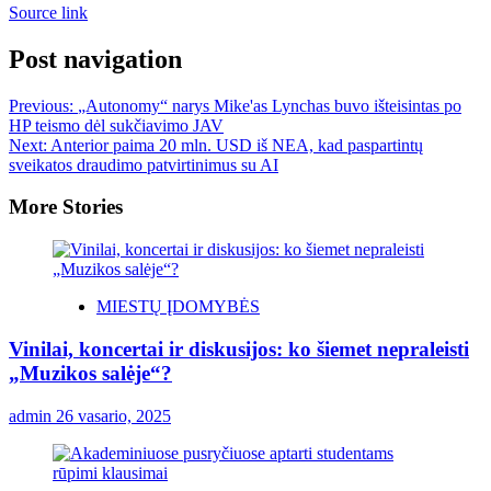
Source link
Post navigation
Previous:
„Autonomy“ narys Mike'as Lynchas buvo išteisintas po
HP teismo dėl sukčiavimo JAV
Next:
Anterior paima 20 mln. USD iš NEA, kad paspartintų
sveikatos draudimo patvirtinimus su AI
More Stories
MIESTŲ ĮDOMYBĖS
Vinilai, koncertai ir diskusijos: ko šiemet nepraleisti
„Muzikos salėje“?
admin
26 vasario, 2025