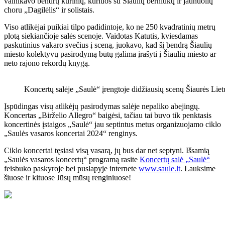
vainikavo bendrų kūrinių, kuriuos su Šiaulių berniukų ir jaunuolių
choru „Dagilėlis“ ir solistais.
Viso atlikėjai puikiai tilpo padidintoje, ko ne 250 kvadratinių metrų
plotą siekiančioje salės scenoje. Vaidotas Katutis, kviesdamas
paskutinius vakaro svečius į sceną, juokavo, kad šį bendrą Šiaulių
miesto kolektyvų pasirodymą būtų galima įrašyti į Šiaulių miesto ar
neto rajono rekordų knygą.
Koncertų salėje „Saulė“ įrengtoje didžiausių scenų Šiaurės Lietu
Įspūdingas visų atlikėjų pasirodymas salėje nepaliko abejingų.
Koncertas „Birželio Allegro“ baigėsi, tačiau tai buvo tik penktasis
koncertinės įstaigos „Saulė“ jau septintus metus organizuojamo ciklo
„Saulės vasaros koncertai 2024“ renginys.
Ciklo koncertai tęsiasi visą vasarą, jų bus dar net septyni. Išsamią
„Saulės vasaros koncertų“ programą rasite
Koncertų salė „Saulė“
feisbuko paskyroje bei puslapyje internete
www.saule.lt
. Lauksime
šiuose ir kituose Jūsų mūsų renginiuose!