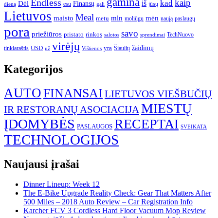
gamina
Endless
kaip
kad
Dėl
iš
Finansų
esu
jūsų
gali
dieną
Lietuvos
Meal
mėn
maisto
mln
metų
moliūgų
naują
paslaugų
pora
savo
priežiūros
pristato
rinkos
TechNuovo
salotos
sprendimai
virėjų
USD
yra
žaidimų
tinklaraštis
Šiaulių
už
Vištienos
Kategorijos
AUTO
FINANSAI
LIETUVOS VIEŠBUČIŲ
MIESTŲ
IR RESTORANŲ ASOCIACIJA
ĮDOMYBĖS
RECEPTAI
PASLAUGOS
SVEIKATA
TECHNOLOGIJOS
Naujausi įrašai
Dinner Lineup: Week 12
The E-Bike Upgrade Reality Check: Gear That Matters After
500 Miles – 2018 Auto Review – Car Registration Info
Karcher FCV 3 Cordless Hard Floor Vacuum Mop Review