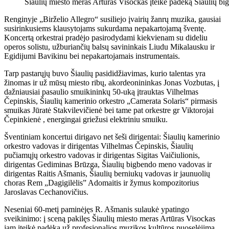
Šiaulių miesto meras Artūras Visockas įteikė padėką Šiaulių bi
Renginyje „Birželio Allegro“ susiliejo įvairių žanrų muzika, gausiai
susirinkusiems klausytojams sukurdama nepakartojamą šventę.
Koncertą orkestrai pradėjo pasirodydami kiekvienam su dideliu
operos solistu, užburiančių balsų savininkais Liudu Mikalausku ir
Egidijumi Bavikinu bei nepakartojamais instrumentais.
Tarp pastarųjų buvo Šiaulių pasididžiavimas, kurio talentas yra
žinomas ir už mūsų miesto ribų, akordeonininkas Jonas Vozbutas, į
dažniausiai pasaulio smuikininkų 50-uką įtrauktas Vilhelmas
Čepinskis, Šiaulių kamerinio orkestro „Camerata Solaris“ pirmasis
smuikas Jūratė Stakvilevičienė bei tame pat orkestre gr Viktorojai
Čepinkienė , energingai griežusi elektriniu smuiku.
Šventiniam koncertui dirigavo net šeši dirigentai: Šiaulių kamerinio
orkestro vadovas ir dirigentas Vilhelmas Čepinskis, Šiaulių
pučiamųjų orkestro vadovas ir dirigentas Sigitas Vaičiulionis,
dirigentas Gediminas Brūzga, Šiaulių bigbendo meno vadovas ir
dirigentas Raitis Ašmanis, Šiaulių berniukų vadovas ir jaunuolių
choras Rem „Dagigilėlis” Adomaitis ir žymus kompozitorius
Jaroslavas Cechanovičius.
Neseniai 60-metį paminėjęs R. Ašmanis sulaukė ypatingo
sveikinimo: į sceną pakilęs Šiaulių miesto meras Artūras Visockas
jam įteikė padėką už profesionalios muzikos kultūros puoselėjimą