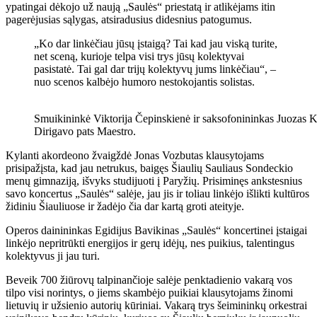
ypatingai dėkojo už naują „Saulės“ priestatą ir atlikėjams itin
pagerėjusias sąlygas, atsiradusius didesnius patogumus.
„Ko dar linkėčiau jūsų įstaigą? Tai kad jau viską turite,
net sceną, kurioje telpa visi trys jūsų kolektyvai
pasistatė. Tai gal dar trijų kolektyvų jums linkėčiau“, –
nuo ​​scenos kalbėjo humoro nestokojantis solistas.
Smuikininkė Viktorija Čepinskienė ir saksofonininkas Juozas Kur
Dirigavo pats Maestro.
Kylanti akordeono žvaigždė Jonas Vozbutas klausytojams
prisipažįsta, kad jau netrukus, baigęs Šiaulių Sauliaus Sondeckio
menų gimnaziją, išvyks studijuoti į Paryžių. Prisiminęs ankstesnius
savo koncertus „Saulės“ salėje, jau jis ir toliau linkėjo išlikti kultūros
židiniu Šiauliuose ir žadėjo čia dar kartą groti ateityje.
Operos dainininkas Egidijus Bavikinas „Saulės“ koncertinei įstaigai
linkėjo nepritrūkti energijos ir gerų idėjų, nes puikius, talentingus
kolektyvus ji jau turi.
Beveik 700 žiūrovų talpinančioje salėje penktadienio vakarą vos
tilpo visi norintys, o jiems skambėjo puikiai klausytojams žinomi
lietuvių ir užsienio autorių kūriniai. Vakarą trys šeimininkų orkestrai