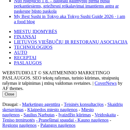
Nuo rugpjūčio 1 d. – daugiau galimybių pirmą būstą
perkantiesiems, griežtesni reikalavimai imantiems antrą ar
paskesnę būsto paskolą
My Best Sushi in Tokyo aka Tokyo Sushi Guide 2026 · i am
a food blog
MIESTŲ ĮDOMYBĖS
FINANSAI
LIETUVOS VIEŠBUČIŲ IR RESTORANŲ ASOCIACIJA
TECHNOLOGIJOS
AUTO
RECEPTAI
PASLAUGOS
WEBSTUDIO.LT © SKAITMENINIO MARKETINGO
PASLAUGOS. SEO tekstų rašymas, turinio kūrimas, straipsnių
rašymas ir talpinimas į mūsų valdomas svetaines.
|
CoverNews
by
AF themes.
Close
Draugai: -
Marketingo agentūra
-
Teisinės konsultacijos
-
Skaidrių
skenavimas
-
Klaipedos miesto naujienos
-
Miesto
naujienos
-
Saulius Narbutas
-
Įvaizdžio kūrimas
-
Veidoskaita
-
Teniso treniruotės
- Pranešimai spaudai -
Kauno naujienos
-
Regionų naujienos
-
Palangos naujienos