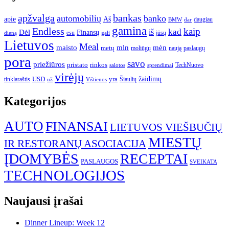
apžvalga
bankas
automobilių
banko
apie
Aš
daugiau
BMW
dar
gamina
Endless
kaip
kad
Dėl
iš
Finansų
esu
jūsų
gali
dieną
Lietuvos
Meal
mėn
maisto
mln
metų
moliūgų
naują
paslaugų
pora
savo
priežiūros
pristato
rinkos
TechNuovo
salotos
sprendimai
virėjų
USD
yra
žaidimų
tinklaraštis
Šiaulių
už
Vištienos
Kategorijos
AUTO
FINANSAI
LIETUVOS VIEŠBUČIŲ
MIESTŲ
IR RESTORANŲ ASOCIACIJA
ĮDOMYBĖS
RECEPTAI
PASLAUGOS
SVEIKATA
TECHNOLOGIJOS
Naujausi įrašai
Dinner Lineup: Week 12