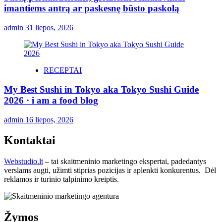
imantiems antrą ar paskesnę būsto paskolą
admin
31 liepos, 2026
RECEPTAI
My Best Sushi in Tokyo aka Tokyo Sushi Guide
2026 · i am a food blog
admin
16 liepos, 2026
Kontaktai
Webstudio.lt
– tai skaitmeninio marketingo ekspertai, padedantys
verslams augti, užimti stiprias pozicijas ir aplenkti konkurentus. Dėl
reklamos ir turinio talpinimo kreiptis.
Žymos