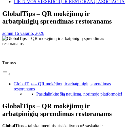
LIETUVOS VIEŠBUČIŲ IR RESTORANŲ ASOCIACIJA
GlobalTips – QR mokėjimų ir
arbatpinigių sprendimas restoranams
admin
16 vasario, 2026
Turinys
GlobalTips – QR mokėjimų ir arbatpinigių sprendimas
restoranams
Pasidalinkite šią naujieną, norimoje platformoje!
GlobalTips – QR mokėjimų ir
arbatpinigių sprendimas restoranams
GlobalTips
– tai skaitmeninis atsiskaitymo už sąskaitą ir