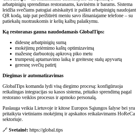
arbatpinigių sprendimas restoranams, kavinėms ir barams. Sistema
leidžia svečiams patogiai atsiskaityti ir palikti arbatpinigių naudojant
QR kodą, taip pat peržiūrėti meniu savo išmaniajame telefone – su
patiekalų nuotraukomis ir kelių kalbų palaikymu.
Ką restoranas gauna naudodamasis GlobalTips:
didesnę arbatpinigių sumą
mokėjimų priėmimo kaštų optimizavimą
mažesnę darbuotojų apkrovą piko metu
trumpesnį aptarnavimo laiką ir greitesnę stalų apyvartą
geresnę svečių patirtį
Diegimas ir automatizavimas
GlobalTips komanda lydi visą diegimo procesą: konfigūruoja
reikalingas integracijas su kasos sistema, pritaiko sprendimą pagal
restorano veiklos procesus ir apmoko personalą.
Paslauga veikia Lietuvoje ir kitose Europos Sąjungos šalyse bei yra
pritaikyta vietiniams mokėjimų ir apskaitos reikalavimams HoReCa
sektoriuje.
🔗
Svetainė:
https://global.tips