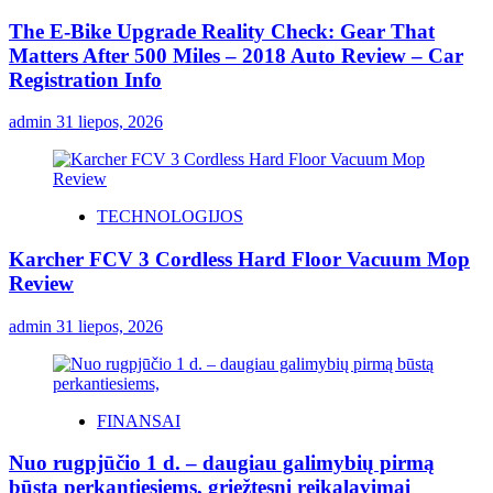
The E-Bike Upgrade Reality Check: Gear That
Matters After 500 Miles – 2018 Auto Review – Car
Registration Info
admin
31 liepos, 2026
TECHNOLOGIJOS
Karcher FCV 3 Cordless Hard Floor Vacuum Mop
Review
admin
31 liepos, 2026
FINANSAI
Nuo rugpjūčio 1 d. – daugiau galimybių pirmą
būstą perkantiesiems, griežtesni reikalavimai