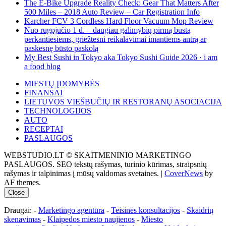
The E-Bike Upgrade Reality Check: Gear That Matters After
500 Miles – 2018 Auto Review – Car Registration Info
Karcher FCV 3 Cordless Hard Floor Vacuum Mop Review
Nuo rugpjūčio 1 d. – daugiau galimybių pirmą būstą
perkantiesiems, griežtesni reikalavimai imantiems antrą ar
paskesnę būsto paskolą
My Best Sushi in Tokyo aka Tokyo Sushi Guide 2026 · i am
a food blog
MIESTŲ ĮDOMYBĖS
FINANSAI
LIETUVOS VIEŠBUČIŲ IR RESTORANŲ ASOCIACIJA
TECHNOLOGIJOS
AUTO
RECEPTAI
PASLAUGOS
WEBSTUDIO.LT © SKAITMENINIO MARKETINGO
PASLAUGOS. SEO tekstų rašymas, turinio kūrimas, straipsnių
rašymas ir talpinimas į mūsų valdomas svetaines.
|
CoverNews
by
AF themes.
Close
Draugai: -
Marketingo agentūra
-
Teisinės konsultacijos
-
Skaidrių
skenavimas
-
Klaipedos miesto naujienos
-
Miesto