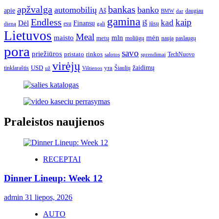
apžvalga
bankas
automobilių
banko
apie
Aš
daugiau
BMW
dar
gamina
Endless
kaip
kad
Dėl
iš
Finansų
esu
jūsų
gali
dieną
Lietuvos
Meal
mėn
maisto
mln
metų
moliūgų
naują
paslaugų
pora
savo
priežiūros
pristato
rinkos
TechNuovo
salotos
sprendimai
virėjų
USD
yra
žaidimų
tinklaraštis
Šiaulių
už
Vištienos
Praleistos naujienos
RECEPTAI
Dinner Lineup: Week 12
admin
31 liepos, 2026
AUTO