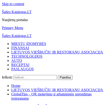
Skip to content
Šalies Katalogas.LT
Naujienų portalas
Primary Menu
Šalies Katalogas.LT
MIESTŲ ĮDOMYBĖS
FINANSAI
LIETUVOS VIEŠBUČIŲ IR RESTORANŲ ASOCIACIJA
TECHNOLOGIJOS
AUTO
RECEPTAI
PASLAUGOS
Ieškoti:
Home
LIETUVOS VIEŠBUČIŲ IR RESTORANŲ ASOCIACIJA
GlobalTips – QR mokėjimų ir arbatpinigių sprendimas
restoranams