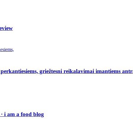
eview
erkantiesiems, griežtesni reikalavimai imantiems antr
· i am a food blog