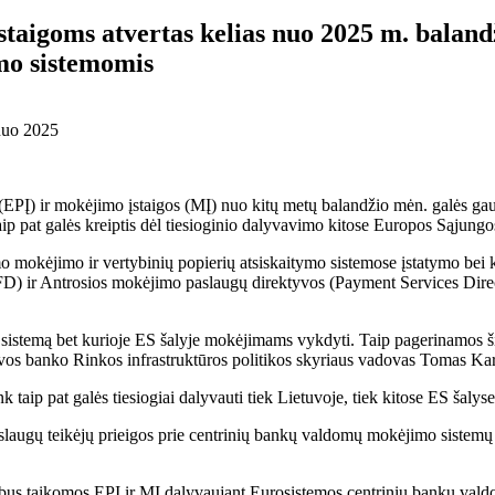
staigoms atvertas kelias nuo 2025 m. balan
mo sistemomis
(EPĮ) ir mokėjimo įstaigos (MĮ) nuo kitų metų balandžio mėn. galės gau
 pat galės kreiptis dėl tiesioginio dalyvavimo kitose Europos Sąjungo
 mokėjimo ir vertybinių popierių atsiskaitymo sistemose įstatymo bei ki
SFD) ir Antrosios mokėjimo paslaugų direktyvos (Payment Services Dir
 sistemą bet kurioje ES šalyje mokėjimams vykdyti. Taip pagerinamos š
tuvos banko Rinkos infrastruktūros politikos skyriaus vadovas Tomas Ka
 pat galės tiesiogiai dalyvauti tiek Lietuvoje, tiek kitose ES šalyse 
laugų teikėjų prieigos prie centrinių bankų valdomų mokėjimo sistemų 
s bus taikomos EPĮ ir MĮ dalyvaujant Eurosistemos centrinių bankų vald