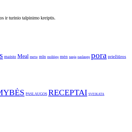
 ir turinio talpinimo kreiptis.
pora
s
Meal
mėn
maisto
mln
priežiūros
metų
moliūgų
naują
paslaugų
MYBĖS
RECEPTAI
PASLAUGOS
SVEIKATA