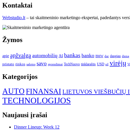
Kontaktai
Webstudio.lt
– tai skaitmeninio marketingo ekspertai, padedantys versla
Žymos
apžvalga
bankas
automobilių
banko
apie
Aš
daugiau
BMW
dar
dieną
virėjų
savo
pristato
rinkos
USD
TechNuovo
tinklaraštis
salotos
sprendimai
už
V
Kategorijos
AUTO
FINANSAI
LIETUVOS VIEŠBUČIŲ 
TECHNOLOGIJOS
Naujausi įrašai
Dinner Lineup: Week 12