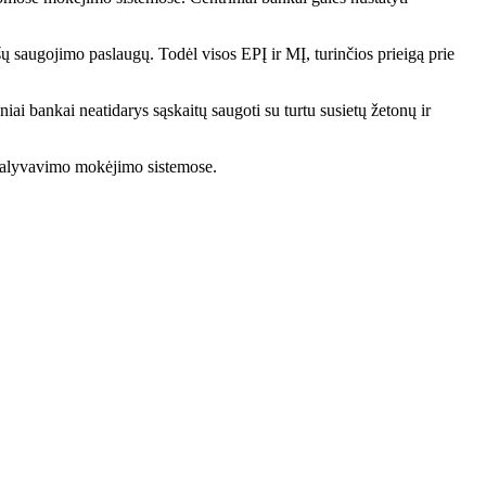
ų saugojimo paslaugų. Todėl visos EPĮ ir MĮ, turinčios prieigą prie
iai bankai neatidarys sąskaitų saugoti su turtu susietų žetonų ir
l dalyvavimo mokėjimo sistemose.