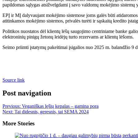
papildomas sąlygas atsižvelgdami į savo valdomų mokėjimo sistemų 
EPĮ ir MĮ dalyvaujant mokėjimo sistemose joms galės būti atidaromos lė
atitinkamos mokėjimo sistemos, privalės turėti ir sąskaitą kredito įstai
Politikos nuostatos dėl klientų lėšų saugojimo centriniame banke galioj
elektroninių pinigų žetonų leidėjų turto rezervams ar klientų lėšoms.
Seimo priimti įstatymų pakeitimai įsigalios nuo 2025 m. balandžio 9 d
Source link
Post navigation
Previous:
Veganiškas lęšių kepalas – gamina pora
Next:
Tai didesnis, geresnis, tai SEMA 2024
More Stories