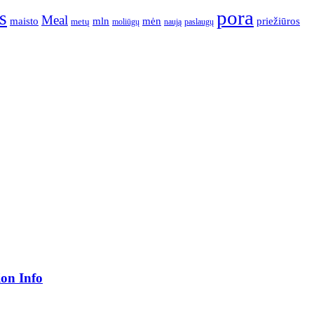
pora
s
Meal
mėn
maisto
mln
priežiūros
metų
moliūgų
naują
paslaugų
ion Info