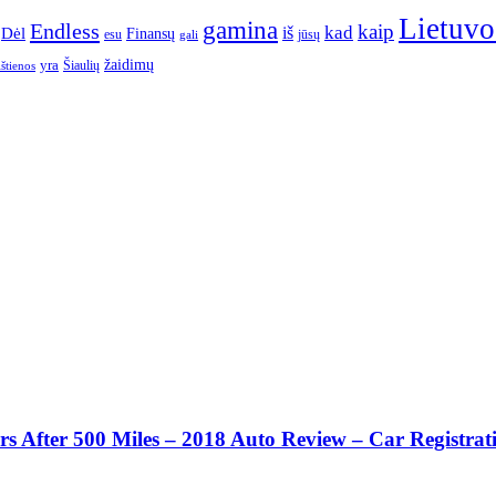
Lietuvo
gamina
Endless
kaip
kad
Dėl
iš
Finansų
esu
jūsų
gali
yra
žaidimų
Šiaulių
ištienos
 After 500 Miles – 2018 Auto Review – Car Registrat