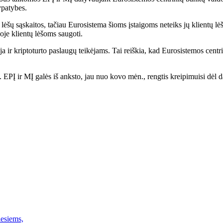
ypatybes.
šų sąskaitos, tačiau Eurosistema šioms įstaigoms neteiks jų klientų lėš
goje klientų lėšoms saugoti.
a ir kriptoturto paslaugų teikėjams. Tai reiškia, kad Eurosistemos centrin
. EPĮ ir MĮ galės iš anksto, jau nuo kovo mėn., rengtis kreipimuisi dė