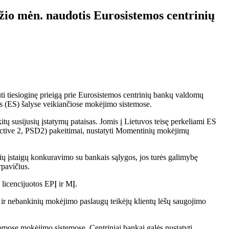
džio mėn. naudotis Eurosistemos centrinių
ti tiesioginę prieigą prie Eurosistemos centrinių bankų valdomų
s (ES) šalyse veikiančiose mokėjimo sistemose.
tų susijusių įstatymų pataisas. Jomis į Lietuvos teisę perkeliami ES
ective 2, PSD2) pakeitimai, nustatyti Momentinių mokėjimų
ių įstaigų konkuravimo su bankais sąlygos, jos turės galimybę
rpavičius.
licencijuotos EPĮ ir MĮ.
ir nebankinių mokėjimo paslaugų teikėjų klientų lėšų saugojimo
omose mokėjimo sistemose. Centriniai bankai galės nustatyti