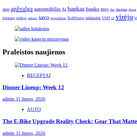
apžvalga
bankas
automobilių
banko
apie
Aš
daugiau
BMW
dar
dieną
virėjų
savo
pristato
rinkos
USD
TechNuovo
tinklaraštis
salotos
sprendimai
už
V
Praleistos naujienos
RECEPTAI
Dinner Lineup: Week 12
admin
31 liepos, 2026
AUTO
The E-Bike Upgrade Reality Check: Gear That Matters
admin
31 liepos, 2026