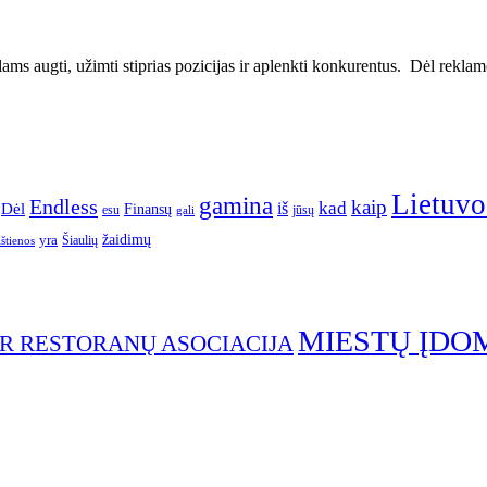
ms augti, užimti stiprias pozicijas ir aplenkti konkurentus. Dėl reklamos
Lietuvo
gamina
Endless
kaip
kad
Dėl
iš
Finansų
esu
jūsų
gali
yra
žaidimų
Šiaulių
ištienos
MIESTŲ ĮDO
IR RESTORANŲ ASOCIACIJA