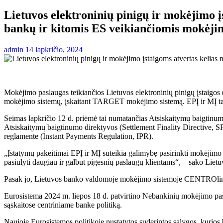
Lietuvos elektroninių pinigų ir mokėjimo į
bankų ir kitomis ES veikiančiomis mokėji
admin
14 lapkričio, 2024
Mokėjimo paslaugas teikiančios Lietuvos elektroninių pinigų įstaigos 
mokėjimo sistemų, įskaitant TARGET mokėjimo sistemą. EPĮ ir MĮ taip
Seimas lapkričio 12 d. priėmė tai numatančias Atsiskaitymų baigtinumo
Atsiskaitymų baigtinumo direktyvos (Settlement Finality Directive, 
reglamente (Instant Payments Regulation, IPR).
„Įstatymų pakeitimai EPĮ ir MĮ suteikia galimybę pasirinkti mokėjimo
pasiūlyti daugiau ir galbūt pigesnių paslaugų klientams“, – sako Lie
Pasak jo, Lietuvos banko valdomoje mokėjimo sistemoje CENTROlink taip
Eurosistema 2024 m. liepos 18 d. patvirtino Nebankinių mokėjimo pas
sąskaitose centriniame banke politiką.
Naujoje Eurosistemos politikoje nustatytos suderintos sąlygos, kurio