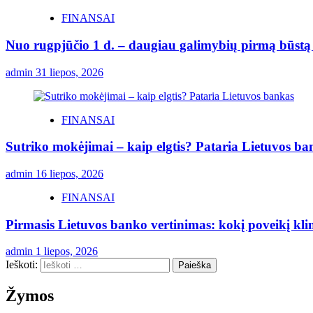
FINANSAI
Nuo rugpjūčio 1 d. – daugiau galimybių pirmą būstą p
admin
31 liepos, 2026
FINANSAI
Sutriko mokėjimai – kaip elgtis? Pataria Lietuvos ba
admin
16 liepos, 2026
FINANSAI
Pirmasis Lietuvos banko vertinimas: kokį poveikį kli
admin
1 liepos, 2026
Ieškoti:
Žymos