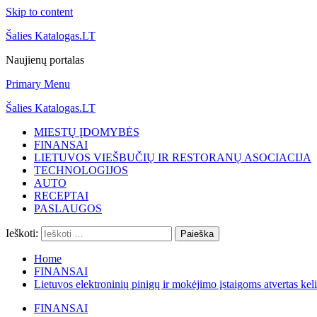
Skip to content
Šalies Katalogas.LT
Naujienų portalas
Primary Menu
Šalies Katalogas.LT
MIESTŲ ĮDOMYBĖS
FINANSAI
LIETUVOS VIEŠBUČIŲ IR RESTORANŲ ASOCIACIJA
TECHNOLOGIJOS
AUTO
RECEPTAI
PASLAUGOS
Ieškoti:
Home
FINANSAI
Lietuvos elektroninių pinigų ir mokėjimo įstaigoms atvertas k
FINANSAI