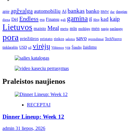
apžvalga
bankas
automobilių
banko
apie
Aš
daugiau
BMW
dar
gamina
Endless
kaip
kad
Dėl
iš
Finansų
esu
jūsų
gali
dieną
Lietuvos
Meal
mėn
maisto
mln
metų
moliūgų
naują
paslaugų
pora
savo
priežiūros
pristato
rinkos
TechNuovo
salotos
sprendimai
virėjų
USD
yra
žaidimų
tinklaraštis
Šiaulių
už
Vištienos
Praleistos naujienos
RECEPTAI
Dinner Lineup: Week 12
admin
31 liepos, 2026