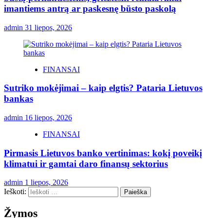
imantiems antrą ar paskesnę būsto paskolą
admin
31 liepos, 2026
FINANSAI
Sutriko mokėjimai – kaip elgtis? Pataria Lietuvos
bankas
admin
16 liepos, 2026
FINANSAI
Pirmasis Lietuvos banko vertinimas: kokį poveikį
klimatui ir gamtai daro finansų sektorius
admin
1 liepos, 2026
Ieškoti:
Žymos