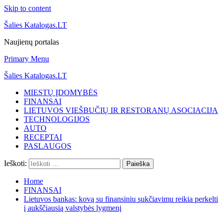
Skip to content
Šalies Katalogas.LT
Naujienų portalas
Primary Menu
Šalies Katalogas.LT
MIESTŲ ĮDOMYBĖS
FINANSAI
LIETUVOS VIEŠBUČIŲ IR RESTORANŲ ASOCIACIJA
TECHNOLOGIJOS
AUTO
RECEPTAI
PASLAUGOS
Ieškoti:
Home
FINANSAI
Lietuvos bankas: kovą su finansiniu sukčiavimu reikia perkelti
į aukščiausią valstybės lygmenį