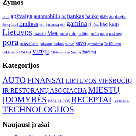
Žymos
apžvalga
bankas
automobilių
banko
apie
Aš
daugiau
BMW
dar
gamina
Endless
kaip
kad
Dėl
iš
Finansų
esu
jūsų
gali
dieną
Lietuvos
Meal
mėn
maisto
mln
metų
moliūgų
naują
paslaugų
pora
savo
priežiūros
pristato
rinkos
TechNuovo
salotos
sprendimai
virėjų
USD
yra
žaidimų
tinklaraštis
Šiaulių
už
Vištienos
Kategorijos
AUTO
FINANSAI
LIETUVOS VIEŠBUČIŲ
MIESTŲ
IR RESTORANŲ ASOCIACIJA
ĮDOMYBĖS
RECEPTAI
PASLAUGOS
SVEIKATA
TECHNOLOGIJOS
Naujausi įrašai