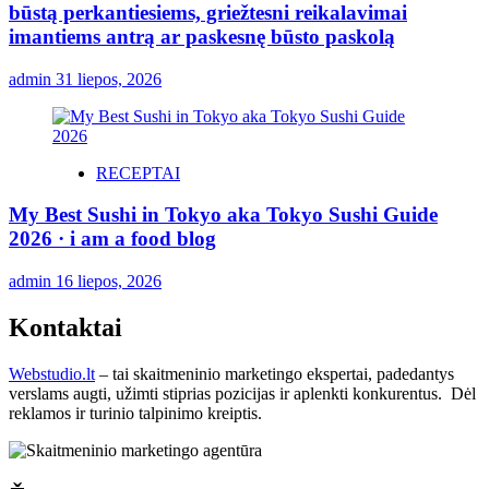
būstą perkantiesiems, griežtesni reikalavimai
imantiems antrą ar paskesnę būsto paskolą
admin
31 liepos, 2026
RECEPTAI
My Best Sushi in Tokyo aka Tokyo Sushi Guide
2026 · i am a food blog
admin
16 liepos, 2026
Kontaktai
Webstudio.lt
– tai skaitmeninio marketingo ekspertai, padedantys
verslams augti, užimti stiprias pozicijas ir aplenkti konkurentus. Dėl
reklamos ir turinio talpinimo kreiptis.