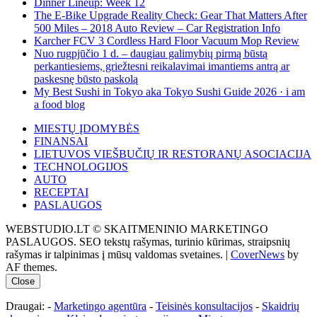
Dinner Lineup: Week 12
The E-Bike Upgrade Reality Check: Gear That Matters After
500 Miles – 2018 Auto Review – Car Registration Info
Karcher FCV 3 Cordless Hard Floor Vacuum Mop Review
Nuo rugpjūčio 1 d. – daugiau galimybių pirmą būstą
perkantiesiems, griežtesni reikalavimai imantiems antrą ar
paskesnę būsto paskolą
My Best Sushi in Tokyo aka Tokyo Sushi Guide 2026 · i am
a food blog
MIESTŲ ĮDOMYBĖS
FINANSAI
LIETUVOS VIEŠBUČIŲ IR RESTORANŲ ASOCIACIJA
TECHNOLOGIJOS
AUTO
RECEPTAI
PASLAUGOS
WEBSTUDIO.LT © SKAITMENINIO MARKETINGO
PASLAUGOS. SEO tekstų rašymas, turinio kūrimas, straipsnių
rašymas ir talpinimas į mūsų valdomas svetaines.
|
CoverNews
by
AF themes.
Close
Draugai: -
Marketingo agentūra
-
Teisinės konsultacijos
-
Skaidrių