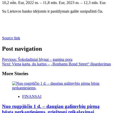
10,2 mln. Eur, 2022 m. – 11,8 mln. Eur, 2023 m. – 12,3 mln. Eur.
Su Lietuvos banko idėjomis ir pasiūlymais galite susipažinti čia.
Source link
Post navigation
Previous:
Šokoladiniai blynai – gamina pora
Next:
Vieną kartą, du kartus – „Bonhams Bond Street“ išpardavimas
More Stories
FINANSAI
Nuo rugpjūčio 1 d. – daugiau galimybių pirmą
būstą perkantiesiems, griežtesni reikalavimai