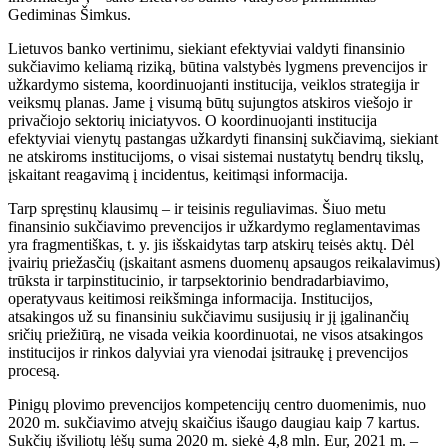
Gediminas Šimkus.
Lietuvos banko vertinimu, siekiant efektyviai valdyti finansinio
sukčiavimo keliamą riziką, būtina valstybės lygmens prevencijos ir
užkardymo sistema, koordinuojanti institucija, veiklos strategija ir
veiksmų planas. Jame į visumą būtų sujungtos atskiros viešojo ir
privačiojo sektorių iniciatyvos. O koordinuojanti institucija
efektyviai vienytų pastangas užkardyti finansinį sukčiavimą, siekiant
ne atskiroms institucijoms, o visai sistemai nustatytų bendrų tikslų,
įskaitant reagavimą į incidentus, keitimąsi informacija.
Tarp spręstinų klausimų – ir teisinis reguliavimas. Šiuo metu
finansinio sukčiavimo prevencijos ir užkardymo reglamentavimas
yra fragmentiškas, t. y. jis išskaidytas tarp atskirų teisės aktų. Dėl
įvairių priežasčių (įskaitant asmens duomenų apsaugos reikalavimus)
trūksta ir tarpinstitucinio, ir tarpsektorinio bendradarbiavimo,
operatyvaus keitimosi reikšminga informacija. Institucijos,
atsakingos už su finansiniu sukčiavimu susijusių ir jį įgalinančių
sričių priežiūrą, ne visada veikia koordinuotai, ne visos atsakingos
institucijos ir rinkos dalyviai yra vienodai įsitraukę į prevencijos
procesą.
Pinigų plovimo prevencijos kompetencijų centro duomenimis, nuo
2020 m. sukčiavimo atvejų skaičius išaugo daugiau kaip 7 kartus.
Sukčių išviliotų lėšų suma 2020 m. siekė 4,8 mln. Eur, 2021 m. –