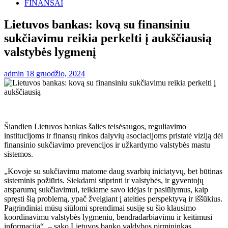
FINANSAI
Lietuvos bankas: kovą su finansiniu
sukčiavimu reikia perkelti į aukščiausią
valstybės lygmenį
admin
18 gruodžio, 2024
Šiandien Lietuvos bankas šalies teisėsaugos, reguliavimo
institucijoms ir finansų rinkos dalyvių asociacijoms pristatė viziją dėl
finansinio sukčiavimo prevencijos ir užkardymo valstybės mastu
sistemos.
„Kovoje su sukčiavimu matome daug svarbių iniciatyvų, bet būtinas
sisteminis požiūris. Siekdami stiprinti ir valstybės, ir gyventojų
atsparumą sukčiavimui, teikiame savo idėjas ir pasiūlymus, kaip
spręsti šią problemą, ypač žvelgiant į ateities perspektyvą ir iššūkius.
Pagrindiniai mūsų siūlomi sprendimai susiję su šio klausimo
koordinavimu valstybės lygmeniu, bendradarbiavimu ir keitimusi
informacija“, – sako Lietuvos banko valdybos pirmininkas