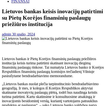
FINANSAI
Lietuvos bankas keisis inovacijų patirtimi
su Pietų Korėjos finansinių paslaugų
priežiūros institucija
admin
30 spalio, 2024
Lietuvos bankas ir Pietų Korėjos finansinių paslaugų priežiūros
institucija keisis turima patirtimi skatinant inovacijų diegimą
finansinių paslaugų rinkose. Tai numatyta Lietuvos banko ir Korėjos
Respublikos finansinių paslaugų komisijos trečiadienį Vilniuje
pasirašytame bendradarbiavimo memorandume.
„Lietuvos bankas nuolat plečia tarpinstitucinio bendradarbiavimo
geografiją. Ir mes, ir kolegos iš Korėjos Respublikos aktyviai
skatiname inovatyvių paslaugų plėtrą, todėl bus naudinga keistis
turima patirtimi. Kartu skatinsime ir konsultuosime atsakingą ir
inovacijomis besidomintį verslą, kuriantį vartotojams patrauklius
produktus ar paslaugas“, – sako Lietuvos banko valdybos narys