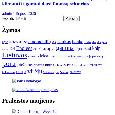
klimatui ir gamtai daro finansų sektorius
admin
1 liepos, 2026
Ieškoti:
Žymos
apžvalga
bankas
automobilių
banko
apie
Aš
daugiau
BMW
dar
gamina
Endless
kaip
kad
Dėl
iš
Finansų
esu
jūsų
gali
dieną
Lietuvos
Meal
mėn
maisto
mln
metų
moliūgų
naują
paslaugų
pora
savo
priežiūros
pristato
rinkos
TechNuovo
salotos
sprendimai
virėjų
USD
yra
žaidimų
tinklaraštis
Šiaulių
už
Vištienos
Praleistos naujienos