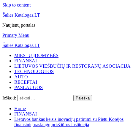
Skip to content
Šalies Katalogas.LT
Naujienų portalas
Primary Menu
Šalies Katalogas.LT
MIESTŲ ĮDOMYBĖS
FINANSAI
LIETUVOS VIEŠBUČIŲ IR RESTORANŲ ASOCIACIJA
TECHNOLOGIJOS
AUTO
RECEPTAI
PASLAUGOS
Ieškoti:
Home
FINANSAI
Lietuvos bankas keisis inovacijų patirtimi su Pietų Korėjos
finansinių paslaugų priežiūros institucija