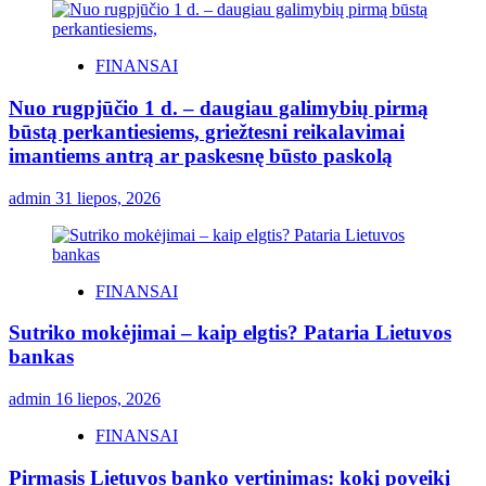
FINANSAI
Nuo rugpjūčio 1 d. – daugiau galimybių pirmą
būstą perkantiesiems, griežtesni reikalavimai
imantiems antrą ar paskesnę būsto paskolą
admin
31 liepos, 2026
FINANSAI
Sutriko mokėjimai – kaip elgtis? Pataria Lietuvos
bankas
admin
16 liepos, 2026
FINANSAI
Pirmasis Lietuvos banko vertinimas: kokį poveikį