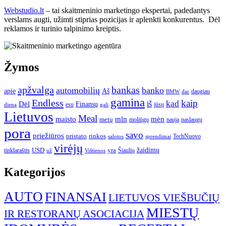
Webstudio.lt
– tai skaitmeninio marketingo ekspertai, padedantys
verslams augti, užimti stiprias pozicijas ir aplenkti konkurentus. Dėl
reklamos ir turinio talpinimo kreiptis.
Žymos
apžvalga
bankas
automobilių
banko
apie
Aš
daugiau
BMW
dar
gamina
Endless
kaip
kad
Dėl
iš
Finansų
esu
jūsų
gali
dieną
Lietuvos
Meal
mėn
maisto
mln
metų
moliūgų
naują
paslaugų
pora
savo
priežiūros
pristato
rinkos
TechNuovo
salotos
sprendimai
virėjų
USD
yra
žaidimų
tinklaraštis
Šiaulių
už
Vištienos
Kategorijos
AUTO
FINANSAI
LIETUVOS VIEŠBUČIŲ
MIESTŲ
IR RESTORANŲ ASOCIACIJA