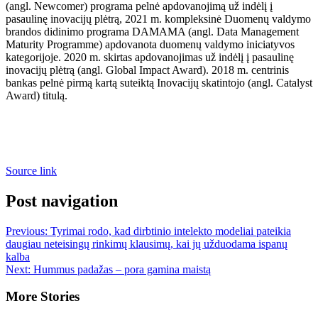
(angl. Newcomer) programa pelnė apdovanojimą už indėlį į
pasaulinę inovacijų plėtrą, 2021 m. kompleksinė Duomenų valdymo
brandos didinimo programa DAMAMA (angl. Data Management
Maturity Programme) apdovanota duomenų valdymo iniciatyvos
kategorijoje. 2020 m. skirtas apdovanojimas už indėlį į pasaulinę
inovacijų plėtrą (angl. Global Impact Award). 2018 m. centrinis
bankas pelnė pirmą kartą suteiktą Inovacijų skatintojo (angl. Catalyst
Award) titulą.
Source link
Post navigation
Previous:
Tyrimai rodo, kad dirbtinio intelekto modeliai pateikia
daugiau neteisingų rinkimų klausimų, kai jų užduodama ispanų
kalba
Next:
Hummus padažas – pora gamina maistą
More Stories