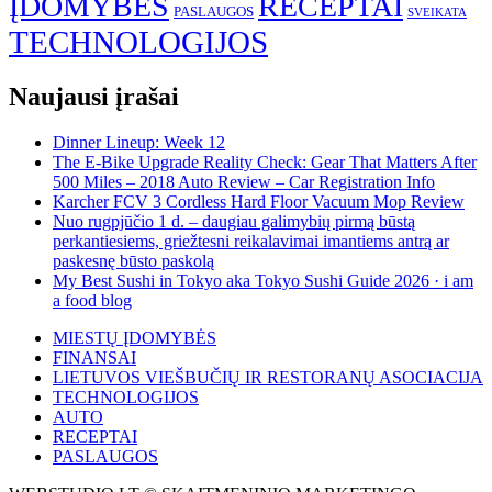
ĮDOMYBĖS
RECEPTAI
PASLAUGOS
SVEIKATA
TECHNOLOGIJOS
Naujausi įrašai
Dinner Lineup: Week 12
The E-Bike Upgrade Reality Check: Gear That Matters After
500 Miles – 2018 Auto Review – Car Registration Info
Karcher FCV 3 Cordless Hard Floor Vacuum Mop Review
Nuo rugpjūčio 1 d. – daugiau galimybių pirmą būstą
perkantiesiems, griežtesni reikalavimai imantiems antrą ar
paskesnę būsto paskolą
My Best Sushi in Tokyo aka Tokyo Sushi Guide 2026 · i am
a food blog
MIESTŲ ĮDOMYBĖS
FINANSAI
LIETUVOS VIEŠBUČIŲ IR RESTORANŲ ASOCIACIJA
TECHNOLOGIJOS
AUTO
RECEPTAI
PASLAUGOS