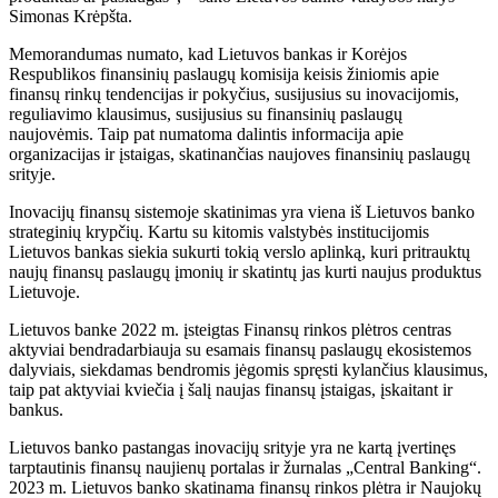
Simonas Krėpšta.
Memorandumas numato, kad Lietuvos bankas ir Korėjos
Respublikos finansinių paslaugų komisija keisis žiniomis apie
finansų rinkų tendencijas ir pokyčius, susijusius su inovacijomis,
reguliavimo klausimus, susijusius su finansinių paslaugų
naujovėmis. Taip pat numatoma dalintis informacija apie
organizacijas ir įstaigas, skatinančias naujoves finansinių paslaugų
srityje.
Inovacijų finansų sistemoje skatinimas yra viena iš Lietuvos banko
strateginių krypčių. Kartu su kitomis valstybės institucijomis
Lietuvos bankas siekia sukurti tokią verslo aplinką, kuri pritrauktų
naujų finansų paslaugų įmonių ir skatintų jas kurti naujus produktus
Lietuvoje.
Lietuvos banke 2022 m. įsteigtas Finansų rinkos plėtros centras
aktyviai bendradarbiauja su esamais finansų paslaugų ekosistemos
dalyviais, siekdamas bendromis jėgomis spręsti kylančius klausimus,
taip pat aktyviai kviečia į šalį naujas finansų įstaigas, įskaitant ir
bankus.
Lietuvos banko pastangas inovacijų srityje yra ne kartą įvertinęs
tarptautinis finansų naujienų portalas ir žurnalas „Central Banking“.
2023 m. Lietuvos banko skatinama finansų rinkos plėtra ir Naujokų