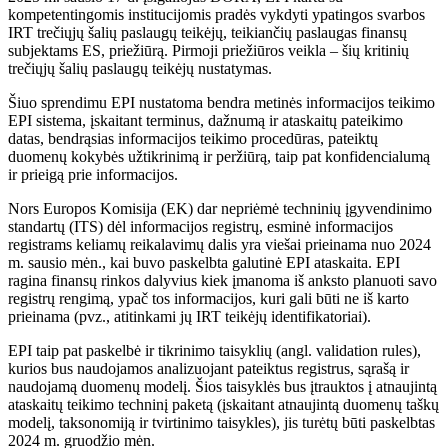
kompetentingomis institucijomis pradės vykdyti ypatingos svarbos
IRT trečiųjų šalių paslaugų teikėjų, teikiančių paslaugas finansų
subjektams ES, priežiūrą. Pirmoji priežiūros veikla – šių kritinių
trečiųjų šalių paslaugų teikėjų nustatymas.
Šiuo sprendimu EPI nustatoma bendra metinės informacijos teikimo
EPI sistema, įskaitant terminus, dažnumą ir ataskaitų pateikimo
datas, bendrąsias informacijos teikimo procedūras, pateiktų
duomenų kokybės užtikrinimą ir peržiūrą, taip pat konfidencialumą
ir prieigą prie informacijos.
Nors Europos Komisija (EK) dar nepriėmė techninių įgyvendinimo
standartų (ITS) dėl informacijos registrų, esminė informacijos
registrams keliamų reikalavimų dalis yra viešai prieinama nuo 2024
m. sausio mėn., kai buvo paskelbta galutinė EPI ataskaita. EPI
ragina finansų rinkos dalyvius kiek įmanoma iš anksto planuoti savo
registrų rengimą, ypač tos informacijos, kuri gali būti ne iš karto
prieinama (pvz., atitinkami jų IRT teikėjų identifikatoriai).
EPI taip pat paskelbė ir tikrinimo taisyklių (angl. validation rules),
kurios bus naudojamos analizuojant pateiktus registrus, sąrašą ir
naudojamą duomenų modelį. Šios taisyklės bus įtrauktos į atnaujintą
ataskaitų teikimo techninį paketą (įskaitant atnaujintą duomenų taškų
modelį, taksonomiją ir tvirtinimo taisykles), jis turėtų būti paskelbtas
2024 m. gruodžio mėn.