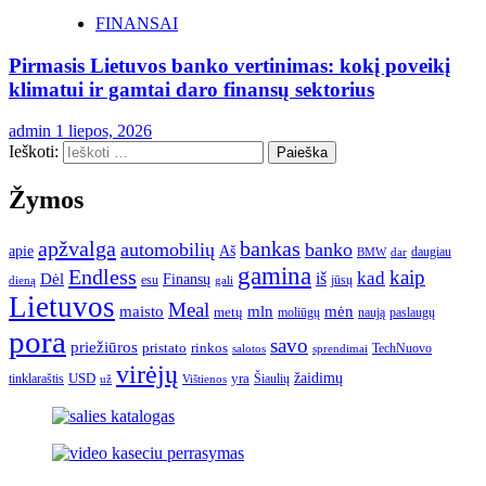
FINANSAI
Pirmasis Lietuvos banko vertinimas: kokį poveikį
klimatui ir gamtai daro finansų sektorius
admin
1 liepos, 2026
Ieškoti:
Žymos
apžvalga
bankas
automobilių
banko
apie
Aš
daugiau
BMW
dar
gamina
Endless
kaip
kad
Dėl
iš
Finansų
esu
jūsų
gali
dieną
Lietuvos
Meal
mėn
maisto
mln
metų
moliūgų
naują
paslaugų
pora
savo
priežiūros
pristato
rinkos
TechNuovo
salotos
sprendimai
virėjų
USD
yra
žaidimų
tinklaraštis
Šiaulių
už
Vištienos