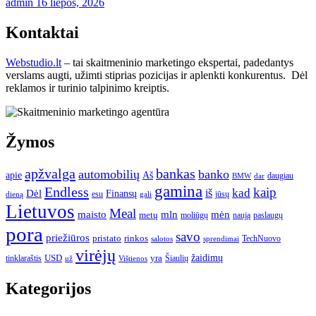
admin
16 liepos, 2026
Kontaktai
Webstudio.lt
– tai skaitmeninio marketingo ekspertai, padedantys
verslams augti, užimti stiprias pozicijas ir aplenkti konkurentus. Dėl
reklamos ir turinio talpinimo kreiptis.
Žymos
apžvalga
bankas
automobilių
banko
apie
Aš
daugiau
BMW
dar
gamina
Endless
kaip
kad
Dėl
iš
Finansų
esu
jūsų
gali
dieną
Lietuvos
Meal
mėn
maisto
mln
metų
moliūgų
naują
paslaugų
pora
savo
priežiūros
pristato
rinkos
TechNuovo
salotos
sprendimai
virėjų
USD
yra
žaidimų
tinklaraštis
Šiaulių
už
Vištienos
Kategorijos