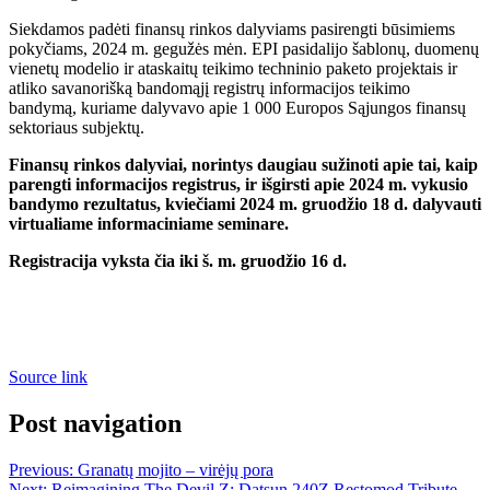
Siekdamos padėti finansų rinkos dalyviams pasirengti būsimiems
pokyčiams, 2024 m. gegužės mėn. EPI pasidalijo šablonų, duomenų
vienetų modelio ir ataskaitų teikimo techninio paketo projektais ir
atliko savanorišką bandomąjį registrų informacijos teikimo
bandymą, kuriame dalyvavo apie 1 000 Europos Sąjungos finansų
sektoriaus subjektų.
Finansų rinkos dalyviai, norintys daugiau sužinoti apie tai, kaip
parengti informacijos registrus, ir išgirsti apie 2024 m. vykusio
bandymo rezultatus, kviečiami 2024 m. gruodžio 18 d. dalyvauti
virtualiame informaciniame seminare.
Registracija vyksta čia iki š. m. gruodžio 16 d.
Source link
Post navigation
Previous:
Granatų mojito – virėjų pora
Next:
Reimagining The Devil Z: Datsun 240Z Restomod Tribute