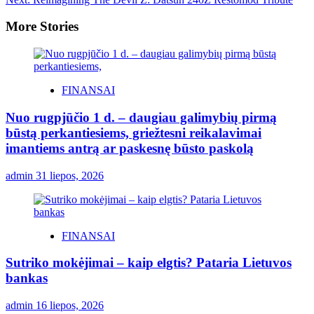
More Stories
FINANSAI
Nuo rugpjūčio 1 d. – daugiau galimybių pirmą
būstą perkantiesiems, griežtesni reikalavimai
imantiems antrą ar paskesnę būsto paskolą
admin
31 liepos, 2026
FINANSAI
Sutriko mokėjimai – kaip elgtis? Pataria Lietuvos
bankas
admin
16 liepos, 2026