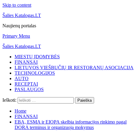
Skip to content
Šalies Katalogas.LT
Naujienų portalas
Primary Menu
Šalies Katalogas.LT
MIESTŲ ĮDOMYBĖS
FINANSAI
LIETUVOS VIEŠBUČIŲ IR RESTORANŲ ASOCIACIJA
TECHNOLOGIJOS
AUTO
RECEPTAI
PASLAUGOS
Ieškoti:
Home
FINANSAI
EBA, ESMA ir EIOPA skelbia informacijos rinkimo pagal
DORA terminus ir organizuoja mokymus