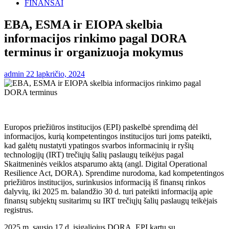
FINANSAI
EBA, ESMA ir EIOPA skelbia
informacijos rinkimo pagal DORA
terminus ir organizuoja mokymus
admin
22 lapkričio, 2024
Europos priežiūros institucijos (EPI) paskelbė sprendimą dėl
informacijos, kurią kompetentingos institucijos turi joms pateikti,
kad galėtų nustatyti ypatingos svarbos informacinių ir ryšių
technologijų (IRT) trečiųjų šalių paslaugų teikėjus pagal
Skaitmeninės veiklos atsparumo aktą (angl. Digital Operational
Resilience Act, DORA). Sprendime nurodoma, kad kompetentingos
priežiūros institucijos, surinkusios informaciją iš finansų rinkos
dalyvių, iki 2025 m. balandžio 30 d. turi pateikti informaciją apie
finansų subjektų susitarimų su IRT trečiųjų šalių paslaugų teikėjais
registrus.
2025 m. sausio 17 d. įsigaliojus DORA, EPI kartu su