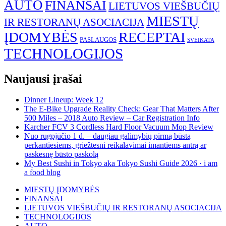
AUTO
FINANSAI
LIETUVOS VIEŠBUČIŲ
MIESTŲ
IR RESTORANŲ ASOCIACIJA
ĮDOMYBĖS
RECEPTAI
PASLAUGOS
SVEIKATA
TECHNOLOGIJOS
Naujausi įrašai
Dinner Lineup: Week 12
The E-Bike Upgrade Reality Check: Gear That Matters After
500 Miles – 2018 Auto Review – Car Registration Info
Karcher FCV 3 Cordless Hard Floor Vacuum Mop Review
Nuo rugpjūčio 1 d. – daugiau galimybių pirmą būstą
perkantiesiems, griežtesni reikalavimai imantiems antrą ar
paskesnę būsto paskolą
My Best Sushi in Tokyo aka Tokyo Sushi Guide 2026 · i am
a food blog
MIESTŲ ĮDOMYBĖS
FINANSAI
LIETUVOS VIEŠBUČIŲ IR RESTORANŲ ASOCIACIJA
TECHNOLOGIJOS
AUTO