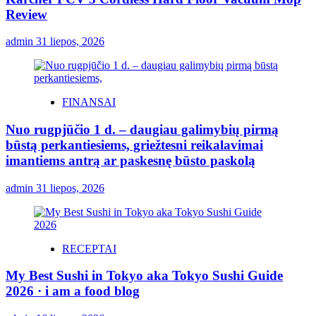
Review
admin
31 liepos, 2026
FINANSAI
Nuo rugpjūčio 1 d. – daugiau galimybių pirmą
būstą perkantiesiems, griežtesni reikalavimai
imantiems antrą ar paskesnę būsto paskolą
admin
31 liepos, 2026
RECEPTAI
My Best Sushi in Tokyo aka Tokyo Sushi Guide
2026 · i am a food blog