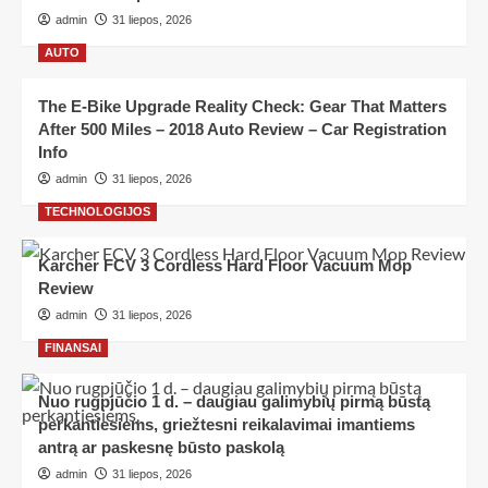
admin
31 liepos, 2026
AUTO
The E-Bike Upgrade Reality Check: Gear That Matters
After 500 Miles – 2018 Auto Review – Car Registration
Info
admin
31 liepos, 2026
TECHNOLOGIJOS
Karcher FCV 3 Cordless Hard Floor Vacuum Mop
Review
admin
31 liepos, 2026
FINANSAI
Nuo rugpjūčio 1 d. – daugiau galimybių pirmą būstą
perkantiesiems, griežtesni reikalavimai imantiems
antrą ar paskesnę būsto paskolą
admin
31 liepos, 2026