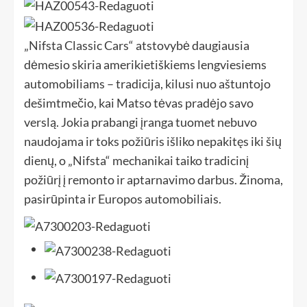
„Nifsta Classic Cars“ atstovybė daugiausia
dėmesio skiria amerikietiškiems lengviesiems
automobiliams – tradicija, kilusi nuo aštuntojo
dešimtmečio, kai Matso tėvas pradėjo savo
verslą. Jokia prabangi įranga tuomet nebuvo
naudojama ir toks požiūris išliko nepakitęs iki šių
dienų, o „Nifsta“ mechanikai taiko tradicinį
požiūrį į remonto ir aptarnavimo darbus. Žinoma,
pasirūpinta ir Europos automobiliais.