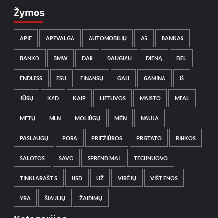
Žymos
APIE
APŽVALGA
AUTOMOBILIŲ
AŠ
BANKAS
BANKO
BMW
DAR
DAUGIAU
DIENĄ
DĖL
ENDLESS
ESU
FINANSŲ
GALI
GAMINA
IŠ
JŪSŲ
KAD
KAIP
LIETUVOS
MAISTO
MEAL
METŲ
MLN
MOLIŪGŲ
MĖN
NAUJĄ
PASLAUGŲ
PORA
PRIEŽIŪROS
PRISTATO
RINKOS
SALOTOS
SAVO
SPRENDIMAI
TECHNUOVO
TINKLARAŠTIS
USD
UŽ
VIRĖJŲ
VIŠTIENOS
YRA
ŠIAULIŲ
ŽAIDIMŲ