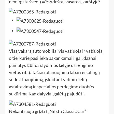
nemėgsta švedų
körv
(dešra) vasaros įkarštyje?
Visą vakarą automobiliai vis važiuoja ir važiuoja,
o tie, kurie pasilieka pakankamai ilgai, dažnai
pamatys įžūlius slydimus kelyje už renginio
vietos ribų. Tačiau planuojama labai reikalingą
sodo atnaujinimą, įskaitant vidinių kelių
asfaltavimą ir specialios perdegimo duobės
sukūrimą, kad dalyviai galėtų pajudėti.
Nekantrauju grįžti į „Nifsta Classic Car“