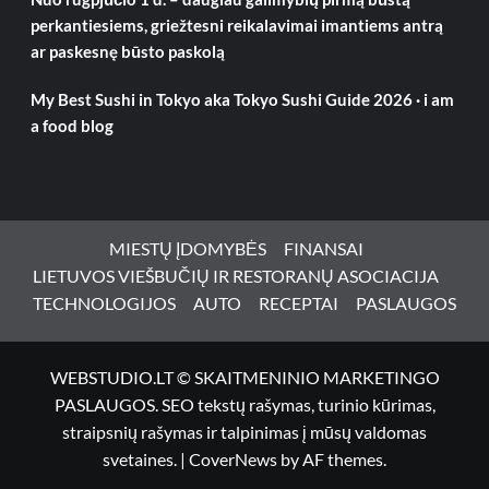
perkantiesiems, griežtesni reikalavimai imantiems antrą
ar paskesnę būsto paskolą
My Best Sushi in Tokyo aka Tokyo Sushi Guide 2026 · i am
a food blog
MIESTŲ ĮDOMYBĖS
FINANSAI
LIETUVOS VIEŠBUČIŲ IR RESTORANŲ ASOCIACIJA
TECHNOLOGIJOS
AUTO
RECEPTAI
PASLAUGOS
WEBSTUDIO.LT © SKAITMENINIO MARKETINGO
PASLAUGOS. SEO tekstų rašymas, turinio kūrimas,
straipsnių rašymas ir talpinimas į mūsų valdomas
svetaines.
|
CoverNews
by AF themes.