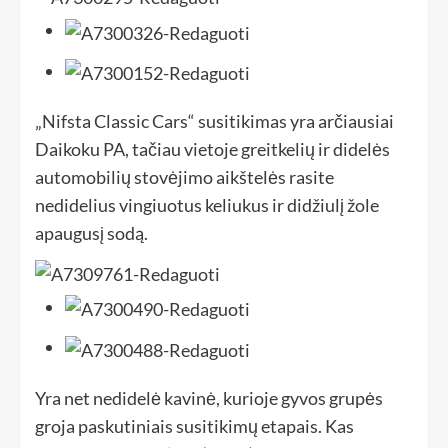
„Nifsta Classic Cars“ susitikimas yra arčiausiai
Daikoku PA, tačiau vietoje greitkelių ir didelės
automobilių stovėjimo aikštelės rasite
nedidelius vingiuotus keliukus ir didžiulį žole
apaugusį sodą.
Yra net nedidelė kavinė, kurioje gyvos grupės
groja paskutiniais susitikimų etapais. Kas