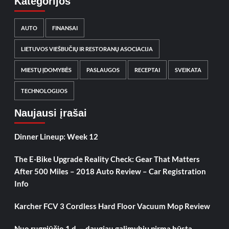
Kategorijos
AUTO
FINANSAI
LIETUVOS VIEŠBUČIŲ IR RESTORANŲ ASOCIACIJA
MIESTŲ ĮDOMYBĖS
PASLAUGOS
RECEPTAI
SVEIKATA
TECHNOLOGIJOS
Naujausi įrašai
Dinner Lineup: Week 12
The E-Bike Upgrade Reality Check: Gear That Matters
After 500 Miles – 2018 Auto Review – Car Registration
Info
Karcher FCV 3 Cordless Hard Floor Vacuum Mop Review
Nuo rugpjūčio 1 d. – daugiau galimybių pirmą būstą