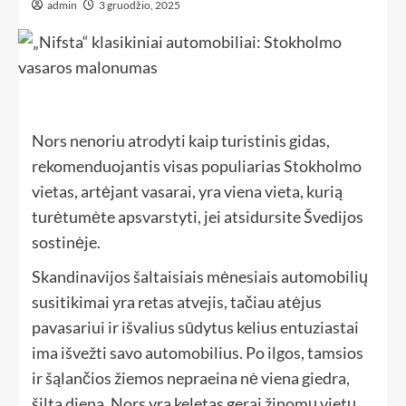
admin
3 gruodžio, 2025
Nors nenoriu atrodyti kaip turistinis gidas,
rekomenduojantis visas populiarias Stokholmo
vietas, artėjant vasarai, yra viena vieta, kurią
turėtumėte apsvarstyti, jei atsidursite Švedijos
sostinėje.
Skandinavijos šaltaisiais mėnesiais automobilių
susitikimai yra retas atvejis, tačiau atėjus
pavasariui ir išvalius sūdytus kelius entuziastai
ima išvežti savo automobilius. Po ilgos, tamsios
ir šąlančios žiemos nepraeina nė viena giedra,
šilta diena. Nors yra keletas gerai žinomų vietų