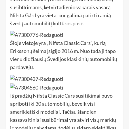
susibūrimams, ketvirtadienio vakarais vasarą
Nifsta Gård yra vieta, kur galima patirti ramią
švedų automobilių kultūros pusę.
Šioje vietoje yra „Nifsta Classic Cars“, kurią
Erikssonų šeima įsigijo 2016 m. Nuo tada ji tapo
vienu didžiausių Švedijos klasikinių automobilių
pardavėjų.
Iš pradžių Nifsta Classic Cars susitikimai buvo
apriboti iki 30 automobilių, beveik visi
amerikietiški modeliai. Tačiau šiandien
kassavaitiniai susibūrimai yra atviri visų markių
ir modelių dalyviams, todėl susidaro eklektiškas