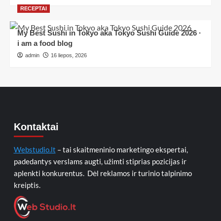
RECEPTAI
My Best Sushi in Tokyo aka Tokyo Sushi Guide 2026 ·
i am a food blog
admin
16 liepos, 2026
Kontaktai
Webstudio.lt
– tai skaitmeninio marketingo ekspertai,
padedantys verslams augti, užimti stiprias pozicijas ir
aplenkti konkurentus. Dėl reklamos ir turinio talpinimo
kreiptis.