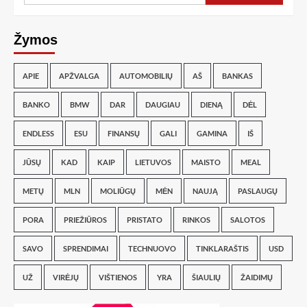
Žymos
APIE
APŽVALGA
AUTOMOBILIŲ
AŠ
BANKAS
BANKO
BMW
DAR
DAUGIAU
DIENĄ
DĖL
ENDLESS
ESU
FINANSŲ
GALI
GAMINA
IŠ
JŪSŲ
KAD
KAIP
LIETUVOS
MAISTO
MEAL
METŲ
MLN
MOLIŪGŲ
MĖN
NAUJĄ
PASLAUGŲ
PORA
PRIEŽIŪROS
PRISTATO
RINKOS
SALOTOS
SAVO
SPRENDIMAI
TECHNUOVO
TINKLARAŠTIS
USD
UŽ
VIRĖJŲ
VIŠTIENOS
YRA
ŠIAULIŲ
ŽAIDIMŲ