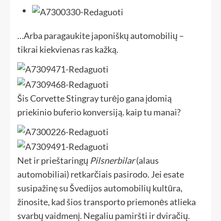
…Arba paragaukite japoniškų automobilių –
tikrai kiekvienas ras kažką.
Šis Corvette Stingray turėjo gana įdomią
priekinio buferio konversiją. kaip tu manai?
Net ir prieštaringų
Pilsnerbilar
(alaus
automobiliai) retkarčiais pasirodo. Jei esate
susipažinę su Švedijos automobilių kultūra,
žinosite, kad šios transporto priemonės atlieka
svarbų vaidmenį. Negaliu pamiršti ir dviračių.