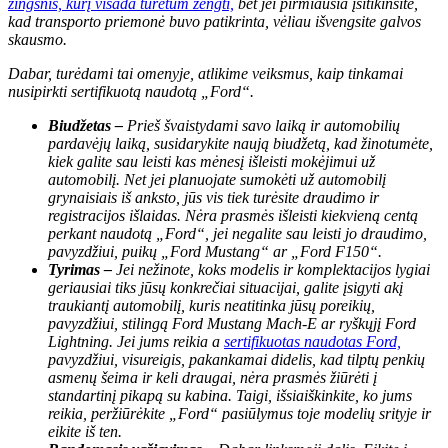
žingsnis, kurį visada turėtum žengti,
bet jei pirmiausia įsitikinsite,
kad transporto priemonė buvo patikrinta, vėliau išvengsite galvos
skausmo.
Dabar, turėdami tai omenyje, atlikime veiksmus, kaip tinkamai
nusipirkti sertifikuotą naudotą „Ford“.
Biudžetas –
Prieš švaistydami savo laiką ir automobilių
pardavėjų laiką, susidarykite naują biudžetą, kad žinotumėte,
kiek galite sau leisti kas mėnesį išleisti mokėjimui už
automobilį. Net jei planuojate sumokėti už automobilį
grynaisiais iš anksto, jūs vis tiek turėsite draudimo ir
registracijos išlaidas. Nėra prasmės išleisti kiekvieną centą
perkant naudotą „Ford“, jei negalite sau leisti jo draudimo,
pavyzdžiui, puikų „Ford Mustang“ ar „Ford F150“.
Tyrimas –
Jei nežinote, koks modelis ir komplektacijos lygiai
geriausiai tiks jūsų konkrečiai situacijai, galite įsigyti akį
traukiantį automobilį, kuris neatitinka jūsų poreikių,
pavyzdžiui, stilingą Ford Mustang Mach-E ar ryškųjį Ford
Lightning. Jei jums reikia a
sertifikuotas naudotas Ford,
pavyzdžiui, visureigis, pakankamai didelis, kad tilptų penkių
asmenų šeima ir keli draugai, nėra prasmės žiūrėti į
standartinį pikapą su kabina. Taigi, išsiaiškinkite, ko jums
reikia, peržiūrėkite „Ford“ pasiūlymus toje modelių srityje ir
eikite iš ten.