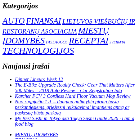
Kategorijos
AUTO
FINANSAI
LIETUVOS VIEŠBUČIŲ IR
MIESTŲ
RESTORANŲ ASOCIACIJA
ĮDOMYBĖS
RECEPTAI
PASLAUGOS
SVEIKATA
TECHNOLOGIJOS
Naujausi įrašai
Dinner Lineup: Week 12
The E-Bike Upgrade Reality Check: Gear That Matters After
500 Miles – 2018 Auto Review – Car Registration Info
Karcher FCV 3 Cordless Hard Floor Vacuum Mop Review
Nuo rugpjūčio 1 d. – daugiau galimybių pirmą būstą
perkantiesiems, griežtesni reikalavimai imantiems antrą ar
paskesnę būsto paskolą
My Best Sushi in Tokyo aka Tokyo Sushi Guide 2026 · i am a
food blog
MIESTŲ ĮDOMYBĖS