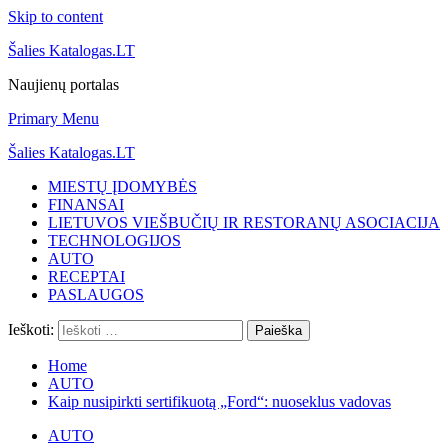
Skip to content
Šalies Katalogas.LT
Naujienų portalas
Primary Menu
Šalies Katalogas.LT
MIESTŲ ĮDOMYBĖS
FINANSAI
LIETUVOS VIEŠBUČIŲ IR RESTORANŲ ASOCIACIJA
TECHNOLOGIJOS
AUTO
RECEPTAI
PASLAUGOS
Ieškoti:
Home
AUTO
Kaip nusipirkti sertifikuotą „Ford“: nuoseklus vadovas
AUTO