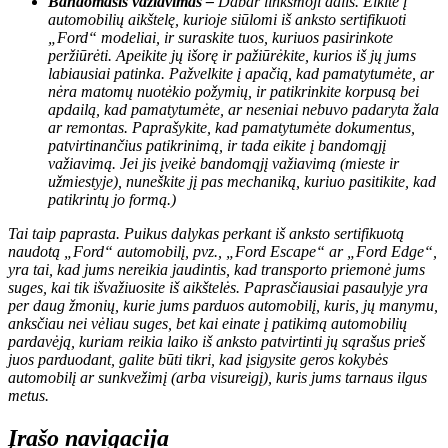
Bandomasis važiavimas –
Dabar linksmoji dalis. Eikite į
automobilių aikštelę, kurioje siūlomi iš anksto sertifikuoti
„Ford“ modeliai, ir suraskite tuos, kuriuos pasirinkote
peržiūrėti. Apeikite jų išorę ir pažiūrėkite, kurios iš jų jums
labiausiai patinka. Pažvelkite į apačią, kad pamatytumėte, ar
nėra matomų nuotėkio požymių, ir patikrinkite korpusą bei
apdailą, kad pamatytumėte, ar neseniai nebuvo padaryta žala
ar remontas. Paprašykite, kad pamatytumėte dokumentus,
patvirtinančius patikrinimą, ir tada eikite į bandomąjį
važiavimą. Jei jis įveikė bandomąjį važiavimą (mieste ir
užmiestyje), nuneškite jį pas mechaniką, kuriuo pasitikite, kad
patikrintų jo formą.)
Tai taip paprasta. Puikus dalykas perkant iš anksto sertifikuotą
naudotą „Ford“ automobilį, pvz., „Ford Escape“ ar „Ford Edge“,
yra tai, kad jums nereikia jaudintis, kad transporto priemonė jums
suges, kai tik išvažiuosite iš aikštelės. Paprasčiausiai pasaulyje yra
per daug žmonių, kurie jums parduos automobilį, kuris, jų manymu,
anksčiau nei vėliau suges, bet kai einate į patikimą automobilių
pardavėją, kuriam reikia laiko iš anksto patvirtinti jų sąrašus prieš
juos parduodant, galite būti tikri, kad įsigysite geros kokybės
automobilį ar sunkvežimį (arba visureigį), kuris jums tarnaus ilgus
metus.
Įrašo navigacija