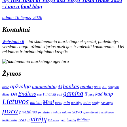
My Best Sushi in Tokyo aka Tokyo Sushi Guide 2026
· i am a food blog
admin
16 liepos, 2026
Kontaktai
Webstudio.lt
– tai skaitmeninio marketingo ekspertai, padedantys
verslams augti, užimti stiprias pozicijas ir aplenkti konkurentus. Dėl
reklamos ir turinio talpinimo kreiptis.
Žymos
apžvalga
bankas
automobilių
banko
apie
Aš
daugiau
BMW
dar
gamina
Endless
kaip
kad
Dėl
iš
Finansų
esu
jūsų
gali
dieną
Lietuvos
Meal
mėn
maisto
mln
metų
moliūgų
naują
paslaugų
pora
savo
priežiūros
pristato
rinkos
TechNuovo
salotos
sprendimai
virėjų
USD
yra
žaidimų
tinklaraštis
Šiaulių
už
Vištienos