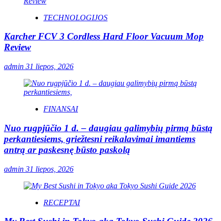
TECHNOLOGIJOS
Karcher FCV 3 Cordless Hard Floor Vacuum Mop
Review
admin
31 liepos, 2026
FINANSAI
Nuo rugpjūčio 1 d. – daugiau galimybių pirmą būstą
perkantiesiems, griežtesni reikalavimai imantiems
antrą ar paskesnę būsto paskolą
admin
31 liepos, 2026
RECEPTAI