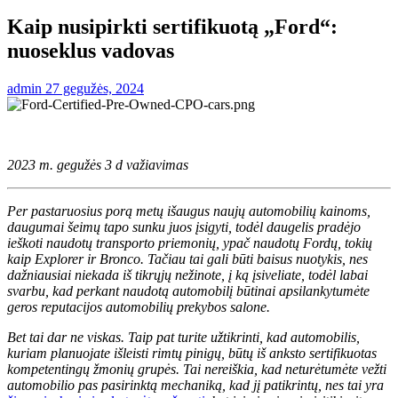
Kaip nusipirkti sertifikuotą „Ford“:
nuoseklus vadovas
admin
27 gegužės, 2024
2023 m. gegužės 3 d
važiavimas
Per pastaruosius porą metų išaugus naujų automobilių kainoms,
daugumai šeimų tapo sunku juos įsigyti, todėl daugelis pradėjo
ieškoti naudotų transporto priemonių, ypač naudotų Fordų, tokių
kaip Explorer ir Bronco. Tačiau tai gali būti baisus nuotykis, nes
dažniausiai niekada iš tikrųjų nežinote, į ką įsiveliate, todėl labai
svarbu, kad perkant naudotą automobilį būtinai apsilankytumėte
geros reputacijos automobilių prekybos salone.
Bet tai dar ne viskas. Taip pat turite užtikrinti, kad automobilis,
kuriam planuojate išleisti rimtų pinigų, būtų iš anksto sertifikuotas
kompetentingų žmonių grupės. Tai nereiškia, kad neturėtumėte vežti
automobilio pas pasirinktą mechaniką, kad jį patikrintų, nes tai yra