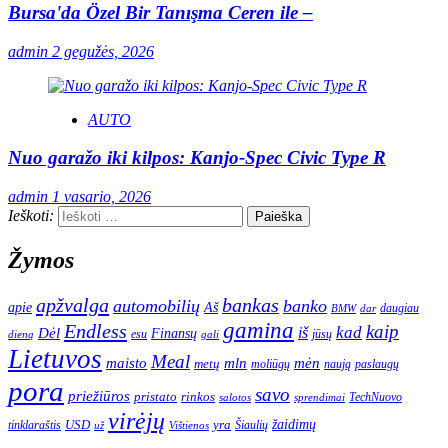
Bursa'da Özel Bir Tanışma Ceren ile –
admin
2 gegužės, 2026
AUTO
Nuo garažo iki kilpos: Kanjo-Spec Civic Type R
admin
1 vasario, 2026
Ieškoti:
Žymos
apžvalga
bankas
automobilių
banko
apie
Aš
daugiau
BMW
dar
gamina
Endless
kaip
kad
Dėl
iš
Finansų
esu
jūsų
gali
dieną
Lietuvos
Meal
mėn
maisto
mln
metų
moliūgų
naują
paslaugų
pora
savo
priežiūros
pristato
rinkos
TechNuovo
salotos
sprendimai
virėjų
USD
yra
žaidimų
tinklaraštis
Šiaulių
už
Vištienos