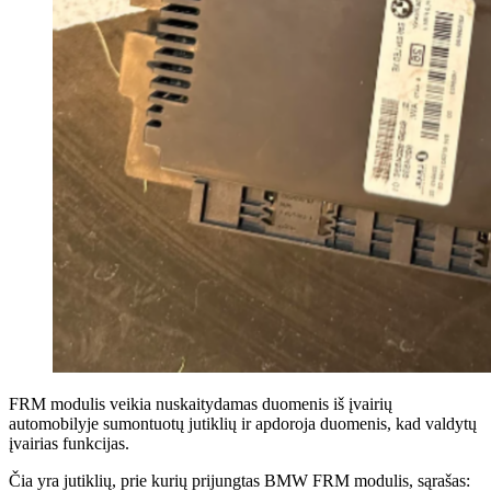
FRM modulis veikia nuskaitydamas duomenis iš įvairių
automobilyje sumontuotų jutiklių ir apdoroja duomenis, kad valdytų
įvairias funkcijas.
Čia yra jutiklių, prie kurių prijungtas BMW FRM modulis, sąrašas: