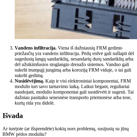
Vandens infiltracija.
Viena iš dažniausių FRM gedimo
priežasčių yra vandens infiltracija. Pėdų erdvė gali sušlapti dėl
sugedusių langų sandariklių, nesandarių durų sandariklių arba
dėl užsikimšusios stoglangio drenažo sistemos. Vanduo gali
sukelti trumpąjį jungimą arba koroziją FRM viduje, o tai gali
sukelti gedimą.
Nusidėvėjimą.
Kaip ir visi elektroniniai komponentai, FRM
modulis turi savo tarnavimo laiką. Laikui bėgant, reguliariai
naudojant, modulio komponentai gali susidėvėti ir sugesti. Tai
dažniau pasitaiko senesnėse transporto priemonėse arba tose,
kurių rida yra didelė.
Išvada
Ar turėjote (ar išsprendėte) kokių nors problemų, susijusių su jūsų
BMW pėdos moduliu?