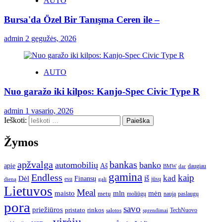
AUTO
Bursa'da Özel Bir Tanışma Ceren ile –
admin
2 gegužės, 2026
AUTO
Nuo garažo iki kilpos: Kanjo-Spec Civic Type R
admin
1 vasario, 2026
Ieškoti:
Žymos
apžvalga
bankas
automobilių
banko
apie
Aš
daugiau
BMW
dar
gamina
Endless
kaip
kad
Dėl
iš
Finansų
esu
jūsų
gali
dieną
Lietuvos
Meal
mėn
maisto
mln
metų
moliūgų
naują
paslaugų
pora
savo
priežiūros
pristato
rinkos
TechNuovo
salotos
sprendimai
virėjų