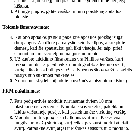
ąselius ir atjunkite jį nuo plastikinio skydelio, o ne per jėgą
kištuką.
Atjungę jungtis, galite visiškai nuimti plastikinę apdailos
plokštę.
Tolesnis išmontavimas:
Nailono apdailos įrankiu pakelkite apdailos plokštę išilgai
durų angos. Apačioje pamatysite keturis klipus; atkreipkite
dėmesį, kad šie spaustukai gali likti vietoje. Jei taip, prieš
sumontuodami skydelį būtinai juos nuimkite.
Už gaubto atleidimo fiksatoriaus yra Phillips varžtas, kurį
reikia nuimti. Taip pat reikia nuimti gaubto atleidimo svirtį,
kurią laiko kitas Phillips varžtas. Nuėmus šiuos varžtus, svirtis
nuslys nuo sukimosi rankenėlės.
Nuimdami skydelį, atjunkite bagažinės atlaisvinimo kištuką.
FRM pašalinimas:
Pats pėdų erdvės modulis tvirtinamas dviem 10 mm
plastikinėmis veržlėmis. Nuimkite šias veržles, pakeldami
laidus viršutinėje pusėje, kad pasiektumėte viršutinę veržlę.
Modulis turi tris jungtis su baltomis svirtimis. Kiekviena
jungtis turi mažą skirtuką, kurį reikia paspausti norint atleisti
svirtį. Patraukite svirtį atgal ir kištukas atsiskirs nuo modulio.