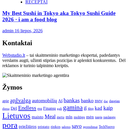
RECEPTAI
My Best Sushi in Tokyo aka Tokyo Sushi Guide
2026 · i am a food blog
admin
16 liepos, 2026
Kontaktai
Webstudio.lt
– tai skaitmeninio marketingo ekspertai, padedantys
verslams augti, užimti stiprias pozicijas ir aplenkti konkurentus. Dėl
reklamos ir turinio talpinimo kreiptis.
Žymos
apžvalga
bankas
automobilių
banko
apie
Aš
daugiau
BMW
dar
gamina
Endless
kaip
kad
Dėl
iš
Finansų
esu
jūsų
gali
dieną
Lietuvos
Meal
mėn
maisto
mln
metų
moliūgų
naują
paslaugų
pora
savo
priežiūros
pristato
rinkos
TechNuovo
salotos
sprendimai