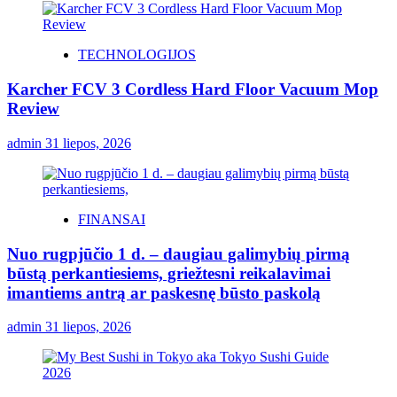
TECHNOLOGIJOS
Karcher FCV 3 Cordless Hard Floor Vacuum Mop
Review
admin
31 liepos, 2026
FINANSAI
Nuo rugpjūčio 1 d. – daugiau galimybių pirmą
būstą perkantiesiems, griežtesni reikalavimai
imantiems antrą ar paskesnę būsto paskolą
admin
31 liepos, 2026