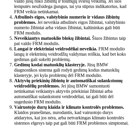
valdo jūsų rūko žibintų ir tolimųjų šviesų veikimą. Jei šios
lemputės neužsidega įjungus, tai yra stiprus indikatorius, kad
FRM veikia netinkamai.
Atbulinės eigos, valstybinio numerio ir vidaus žibintų
problemos.
Jei neveikia atbulinės eigos žibintai, valstybinio
numerio žibintai arba vidaus žibintai, kaltininkas gali būti
FRM modulis.
Neveikiantys matuoklio blokų žibintai.
Šiuos žibintus taip
pat valdo FRM modulis.
Langai ir elektriniai veidrodėliai neveikia.
FRM modulio
langų ir elektrinių veidrodžių valdymas reiškia, kad bet koks
gedimas gali sukelti problemų.
Gedimų kodai matuoklių klasteryje.
Jūsų BMW
diagnostikos sistema gali rodyti gedimų kodus matuoklių
klasteryje, jei kyla problemų dėl FRM modulio.
Aktyvių priekinių žibintų ir automatiškai sulankstomų
veidrodėlių problemos.
Jei jūsų BMW sumontuoti
netinkamai veikiantys aktyvūs priekiniai žibintai arba
automatiškai sulankstomi veidrodėliai, tai gali būti dėl
sugedusio FRM modulio.
Vairuotojo durų klaida ir klimato kontrolės problemos.
Klaidos pranešimas, nurodantis, kad vairuotojo durys
atidarytos, kai jos nėra, arba netvarkingas klimato kontrolės
sistemos elgesys taip pat gali būti FRM problemos simptomai.