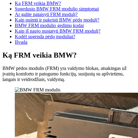
Ką FRM veikia BMW?
Sugedusio BMW FRM modulio simptomai
Ar galite pataisyti FRM modulį?
Kaip nuimti ir pakeisti BMW pėdų modulį?
BMW FRM modulio gedimų kodai
Kaip iš naujo nustatyti BMW FRM modulį?
Kodėl sugenda pėdų moduliai?
Išvada
Ką FRM veikia BMW?
BMW pėdos modulis (FRM) yra valdymo blokas, atsakingas už
įvairių komforto ir patogumo funkcijų, susijusių su apšvietimu,
langais ir veidrodžiais, valdymą.