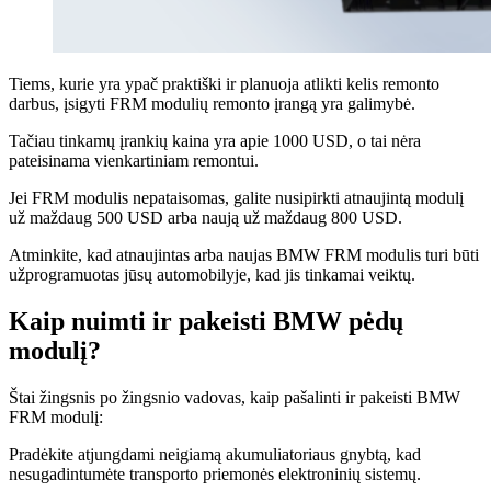
Tiems, kurie yra ypač praktiški ir planuoja atlikti kelis remonto
darbus, įsigyti FRM modulių remonto įrangą yra galimybė.
Tačiau tinkamų įrankių kaina yra apie 1000 USD, o tai nėra
pateisinama vienkartiniam remontui.
Jei FRM modulis nepataisomas, galite nusipirkti atnaujintą modulį
už maždaug 500 USD arba naują už maždaug 800 USD.
Atminkite, kad atnaujintas arba naujas BMW FRM modulis turi būti
užprogramuotas jūsų automobilyje, kad jis tinkamai veiktų.
Kaip nuimti ir pakeisti BMW pėdų
modulį?
Štai žingsnis po žingsnio vadovas, kaip pašalinti ir pakeisti BMW
FRM modulį:
Pradėkite atjungdami neigiamą akumuliatoriaus gnybtą, kad
nesugadintumėte transporto priemonės elektroninių sistemų.