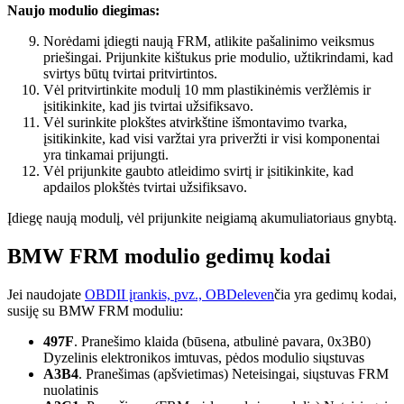
Naujo modulio diegimas:
Norėdami įdiegti naują FRM, atlikite pašalinimo veiksmus
priešingai. Prijunkite kištukus prie modulio, užtikrindami, kad
svirtys būtų tvirtai pritvirtintos.
Vėl pritvirtinkite modulį 10 mm plastikinėmis veržlėmis ir
įsitikinkite, kad jis tvirtai užsifiksavo.
Vėl surinkite plokštes atvirkštine išmontavimo tvarka,
įsitikinkite, kad visi varžtai yra priveržti ir visi komponentai
yra tinkamai prijungti.
Vėl prijunkite gaubto atleidimo svirtį ir įsitikinkite, kad
apdailos plokštės tvirtai užsifiksavo.
Įdiegę naują modulį, vėl prijunkite neigiamą akumuliatoriaus gnybtą.
BMW FRM modulio gedimų kodai
Jei naudojate
OBDII įrankis, pvz., OBDeleven
čia yra gedimų kodai,
susiję su BMW FRM moduliu:
497F
. Pranešimo klaida (būsena, atbulinė pavara, 0x3B0)
Dyzelinis elektronikos imtuvas, pėdos modulio siųstuvas
A3B4
. Pranešimas (apšvietimas) Neteisingai, siųstuvas FRM
nuolatinis