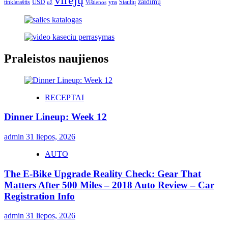
USD
yra
žaidimų
tinklaraštis
Šiaulių
už
Vištienos
Praleistos naujienos
RECEPTAI
Dinner Lineup: Week 12
admin
31 liepos, 2026
AUTO
The E-Bike Upgrade Reality Check: Gear That
Matters After 500 Miles – 2018 Auto Review – Car
Registration Info
admin
31 liepos, 2026