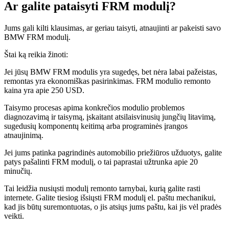
Ar galite pataisyti FRM modulį?
Jums gali kilti klausimas, ar geriau taisyti, atnaujinti ar pakeisti savo
BMW FRM modulį.
Štai ką reikia žinoti:
Jei jūsų BMW FRM modulis yra sugedęs, bet nėra labai pažeistas,
remontas yra ekonomiškas pasirinkimas. FRM modulio remonto
kaina yra apie 250 USD.
Taisymo procesas apima konkrečios modulio problemos
diagnozavimą ir taisymą, įskaitant atsilaisvinusių jungčių litavimą,
sugedusių komponentų keitimą arba programinės įrangos
atnaujinimą.
Jei jums patinka pagrindinės automobilio priežiūros užduotys, galite
patys pašalinti FRM modulį, o tai paprastai užtrunka apie 20
minučių.
Tai leidžia nusiųsti modulį remonto tarnybai, kurią galite rasti
internete. Galite tiesiog išsiųsti FRM modulį el. paštu mechanikui,
kad jis būtų suremontuotas, o jis atsiųs jums paštu, kai jis vėl pradės
veikti.