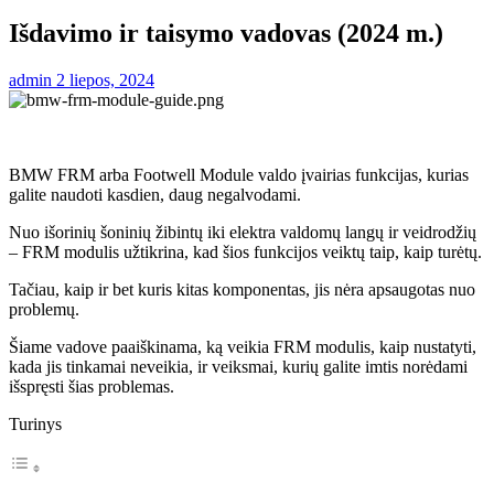
Išdavimo ir taisymo vadovas (2024 m.)
admin
2 liepos, 2024
BMW FRM arba Footwell Module valdo įvairias funkcijas, kurias
galite naudoti kasdien, daug negalvodami.
Nuo išorinių šoninių žibintų iki elektra valdomų langų ir veidrodžių
– FRM modulis užtikrina, kad šios funkcijos veiktų taip, kaip turėtų.
Tačiau, kaip ir bet kuris kitas komponentas, jis nėra apsaugotas nuo
problemų.
Šiame vadove paaiškinama, ką veikia FRM modulis, kaip nustatyti,
kada jis tinkamai neveikia, ir veiksmai, kurių galite imtis norėdami
išspręsti šias problemas.
Turinys