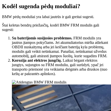
Kodėl sugenda pėdų moduliai?
BMW pėdų moduliai yra labai jautrūs ir gali greitai sugesti.
Štai keletas bendrų priežasčių, kodėl BMW FRM modulis gali
sugesti:
Su baterijomis susijusios problemos.
FRM modulis yra
jautrus įtampos pokyčiams. Jei akumuliatorius miršta atliekant
OBDII nuskaitymą arba jei keičiant bateriją kyla problemų,
modulis gali veikti netinkamai. Panašiai, netinkamai užvedus
automobilį, gali atsirasti įtampos šuolių, kurie sugadins FRM.
Korozija ant elektros jungčių.
Laikui bėgant elektros
jungtys, sujungtos su FRM moduliu, gali surūdyti, ypač jei
transporto priemonė yra veikiama drėgmės arba druskos (nuo
kelių ar pakrantės aplinkos).