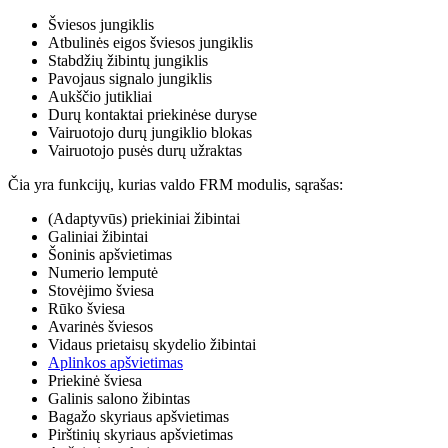
Šviesos jungiklis
Atbulinės eigos šviesos jungiklis
Stabdžių žibintų jungiklis
Pavojaus signalo jungiklis
Aukščio jutikliai
Durų kontaktai priekinėse duryse
Vairuotojo durų jungiklio blokas
Vairuotojo pusės durų užraktas
Čia yra funkcijų, kurias valdo FRM modulis, sąrašas:
(Adaptyvūs) priekiniai žibintai
Galiniai žibintai
Šoninis apšvietimas
Numerio lemputė
Stovėjimo šviesa
Rūko šviesa
Avarinės šviesos
Vidaus prietaisų skydelio žibintai
Aplinkos apšvietimas
Priekinė šviesa
Galinis salono žibintas
Bagažo skyriaus apšvietimas
Pirštinių skyriaus apšvietimas