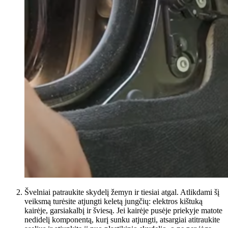
Švelniai patraukite skydelį žemyn ir tiesiai atgal. Atlikdami šį
veiksmą turėsite atjungti keletą jungčių: elektros kištuką
kairėje, garsiakalbį ir šviesą. Jei kairėje pusėje priekyje matote
nedidelį komponentą, kurį sunku atjungti, atsargiai atitraukite