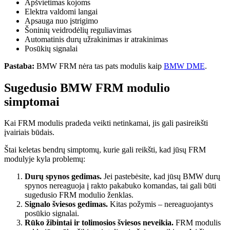
Apšvietimas kojoms
Elektra valdomi langai
Apsauga nuo įstrigimo
Šoninių veidrodėlių reguliavimas
Automatinis durų užrakinimas ir atrakinimas
Posūkių signalai
Pastaba:
BMW FRM nėra tas pats modulis kaip
BMW DME
.
Sugedusio BMW FRM modulio
simptomai
Kai FRM modulis pradeda veikti netinkamai, jis gali pasireikšti
įvairiais būdais.
Štai keletas bendrų simptomų, kurie gali reikšti, kad jūsų FRM
modulyje kyla problemų:
Durų spynos gedimas.
Jei pastebėsite, kad jūsų BMW durų
spynos nereaguoja į rakto pakabuko komandas, tai gali būti
sugedusio FRM modulio ženklas.
Signalo šviesos gedimas.
Kitas požymis – nereaguojantys
posūkio signalai.
Rūko žibintai ir tolimosios šviesos neveikia.
FRM modulis