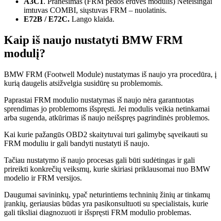
A3C1
. Pranešimas (FRM pėdos erdvės modulis) Neteisingai
imtuvas COMBI, siųstuvas FRM – nuolatinis.
E72B / E72C.
Lango klaida.
Kaip iš naujo nustatyti BMW FRM
modulį?
BMW FRM (Footwell Module) nustatymas iš naujo yra procedūra, į
kurią daugelis atsižvelgia susidūrę su problemomis.
Paprastai FRM modulio nustatymas iš naujo nėra garantuotas
sprendimas jo problemoms išspręsti. Jei modulis veikia netinkamai
arba sugenda, atkūrimas iš naujo neišspręs pagrindinės problemos.
Kai kurie pažangūs OBD2 skaitytuvai turi galimybę sąveikauti su
FRM moduliu ir gali bandyti nustatyti iš naujo.
Tačiau nustatymo iš naujo procesas gali būti sudėtingas ir gali
prireikti konkrečių veiksmų, kurie skiriasi priklausomai nuo BMW
modelio ir FRM versijos.
Daugumai savininkų, ypač neturintiems techninių žinių ar tinkamų
įrankių, geriausias būdas yra pasikonsultuoti su specialistais, kurie
gali tiksliai diagnozuoti ir išspręsti FRM modulio problemas.