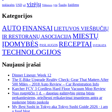
virėjų
USD
yra
žaidimų
tinklaraštis
Šiaulių
už
Vištienos
Kategorijos
AUTO
FINANSAI
LIETUVOS VIEŠBUČIŲ
MIESTŲ
IR RESTORANŲ ASOCIACIJA
ĮDOMYBĖS
RECEPTAI
PASLAUGOS
SVEIKATA
TECHNOLOGIJOS
Naujausi įrašai
Dinner Lineup: Week 12
The E-Bike Upgrade Reality Check: Gear That Matters After
500 Miles – 2018 Auto Review – Car Registration Info
Karcher FCV 3 Cordless Hard Floor Vacuum Mop Review
Nuo rugpjūčio 1 d. – daugiau galimybių pirmą būstą
perkantiesiems, griežtesni reikalavimai imantiems antrą ar
paskesnę būsto paskolą
My Best Sushi in Tokyo aka Tokyo Sushi Guide 2026 · i am
a food blog