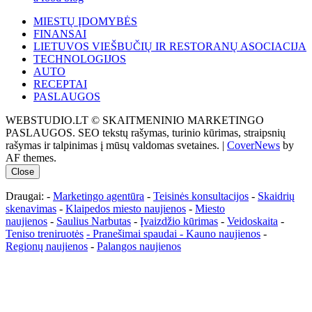
MIESTŲ ĮDOMYBĖS
FINANSAI
LIETUVOS VIEŠBUČIŲ IR RESTORANŲ ASOCIACIJA
TECHNOLOGIJOS
AUTO
RECEPTAI
PASLAUGOS
WEBSTUDIO.LT © SKAITMENINIO MARKETINGO
PASLAUGOS. SEO tekstų rašymas, turinio kūrimas, straipsnių
rašymas ir talpinimas į mūsų valdomas svetaines.
|
CoverNews
by
AF themes.
Close
Draugai: -
Marketingo agentūra
-
Teisinės konsultacijos
-
Skaidrių
skenavimas
-
Klaipedos miesto naujienos
-
Miesto
naujienos
-
Saulius Narbutas
-
Įvaizdžio kūrimas
-
Veidoskaita
-
Teniso treniruotės
- Pranešimai spaudai -
Kauno naujienos
-
Regionų naujienos
-
Palangos naujienos