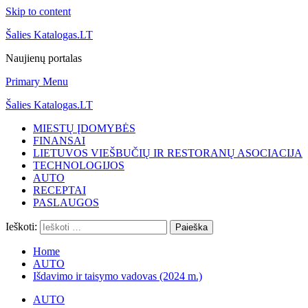
Skip to content
Šalies Katalogas.LT
Naujienų portalas
Primary Menu
Šalies Katalogas.LT
MIESTŲ ĮDOMYBĖS
FINANSAI
LIETUVOS VIEŠBUČIŲ IR RESTORANŲ ASOCIACIJA
TECHNOLOGIJOS
AUTO
RECEPTAI
PASLAUGOS
Ieškoti:
Home
AUTO
Išdavimo ir taisymo vadovas (2024 m.)
AUTO