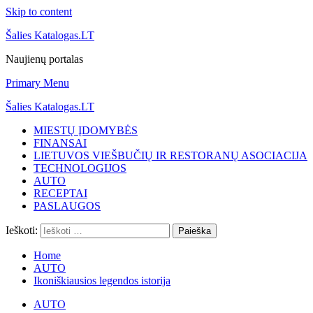
Skip to content
Šalies Katalogas.LT
Naujienų portalas
Primary Menu
Šalies Katalogas.LT
MIESTŲ ĮDOMYBĖS
FINANSAI
LIETUVOS VIEŠBUČIŲ IR RESTORANŲ ASOCIACIJA
TECHNOLOGIJOS
AUTO
RECEPTAI
PASLAUGOS
Ieškoti:
Home
AUTO
Ikoniškiausios legendos istorija
AUTO