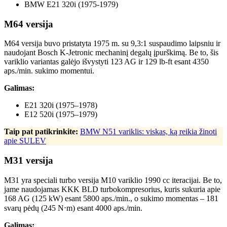
BMW E21 320i (1975-1979)
M64 versija
M64 versija buvo pristatyta 1975 m. su 9,3:1 suspaudimo laipsniu ir
naudojant Bosch K-Jetronic mechaninį degalų įpurškimą. Be to, šis
variklio variantas galėjo išvystyti 123 AG ir 129 lb-ft esant 4350
aps./min. sukimo momentui.
Galimas:
E21 320i (1975–1978)
E12 520i (1975–1979)
Taip pat patikrinkite:
BMW N51 variklis: viskas, ką reikia žinoti
apie SULEV
M31 versija
M31 yra speciali turbo versija M10 variklio 1990 cc iteracijai. Be to,
jame naudojamas KKK BLD turbokompresorius, kuris sukuria apie
168 AG (125 kW) esant 5800 aps./min., o sukimo momentas – 181
svarų pėdų (245 N⋅m) esant 4000 aps./min.
Galimas: