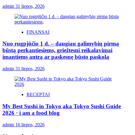
admin
31 liepos, 2026
FINANSAI
Nuo rugpjūčio 1 d. – daugiau galimybių pirmą
būstą perkantiesiems, griežtesni reikalavimai
imantiems antrą ar paskesnę būsto paskolą
admin
31 liepos, 2026
RECEPTAI
My Best Sushi in Tokyo aka Tokyo Sushi Guide
2026 · i am a food blog
admin
16 liepos, 2026