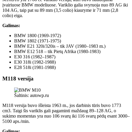
įvairiuose BMW modeliuose. Variklio galia svyruoja nuo 89 AG iki
104 AG, taip pat su 89 mm (3,5 colio) kiauryme ir 71 mm (2,8
colio) eiga.
Galimas:
BMW 1800 (1969-1972)
BMW 1802 (1971-1975)
BMW E21 320i/320is – tik JAV (1980–1983 m.)
BMW E12 518 – tik Pietų Afrika (1980-1983)
E30 316 (1982–1987)
E30 318i (1982-1988)
E28 518i (1981-1988)
M118 versija
Šaltinis: autowp.ru
M118 versija buvo išleista 1963 m., jos darbinis tūris buvo 1773
cm3. Taigi šis variklis gali pagaminti maždaug 89–128 AG, o
sukimo momentas yra nuo 106 svarų iki 116 svarų pėdų esant 3000–
5100 aps./min.
Galimas: