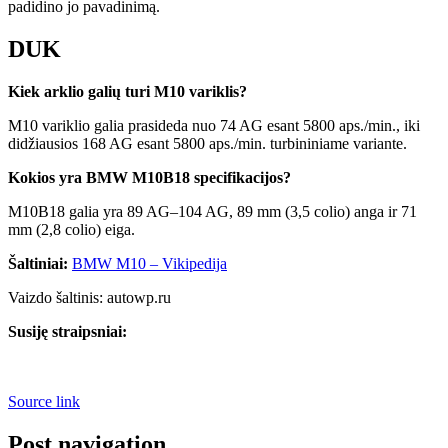
padidino jo pavadinimą.
DUK
Kiek arklio galių turi M10 variklis?
M10 variklio galia prasideda nuo 74 AG esant 5800 aps./min., iki
didžiausios 168 AG esant 5800 aps./min. turbininiame variante.
Kokios yra BMW M10B18 specifikacijos?
M10B18 galia yra 89 AG–104 AG, 89 mm (3,5 colio) anga ir 71
mm (2,8 colio) eiga.
Šaltiniai:
BMW M10 – Vikipedija
Vaizdo šaltinis: autowp.ru
Susiję straipsniai:
Source link
Post navigation