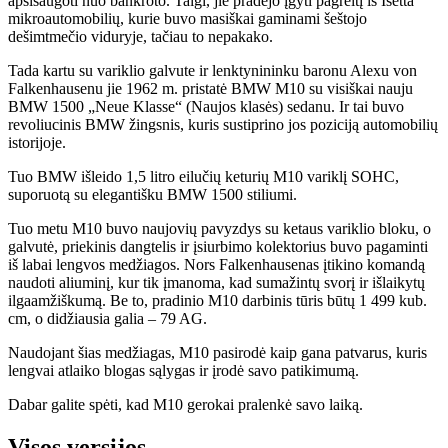
apsisaugoti nuo bankroto. Taigi, jie pradėjo įgyti pagreitį iš Isetta
mikroautomobilių, kurie buvo masiškai gaminami šeštojo
dešimtmečio viduryje, tačiau to nepakako.
Tada kartu su variklio galvute ir lenktynininku baronu Alexu von
Falkenhausenu jie 1962 m. pristatė BMW M10 su visiškai nauju
BMW 1500 „Neue Klasse“ (Naujos klasės) sedanu. Ir tai buvo
revoliucinis BMW žingsnis, kuris sustiprino jos poziciją automobilių
istorijoje.
Tuo BMW išleido 1,5 litro eilučių keturių M10 variklį SOHC,
suporuotą su elegantišku BMW 1500 stiliumi.
Tuo metu M10 buvo naujovių pavyzdys su ketaus variklio bloku, o
galvutė, priekinis dangtelis ir įsiurbimo kolektorius buvo pagaminti
iš labai lengvos medžiagos. Nors Falkenhausenas įtikino komandą
naudoti aliuminį, kur tik įmanoma, kad sumažintų svorį ir išlaikytų
ilgaamžiškumą. Be to, pradinio M10 darbinis tūris būtų 1 499 kub.
cm, o didžiausia galia – 79 AG.
Naudojant šias medžiagas, M10 pasirodė kaip gana patvarus, kuris
lengvai atlaiko blogas sąlygas ir įrodė savo patikimumą.
Dabar galite spėti, kad M10 gerokai pralenkė savo laiką.
Visos versijos