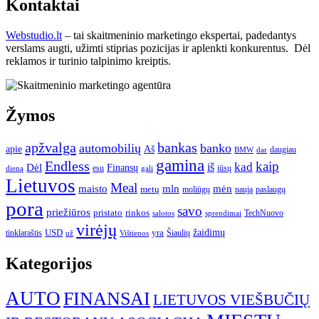
Kontaktai
Webstudio.lt
– tai skaitmeninio marketingo ekspertai, padedantys
verslams augti, užimti stiprias pozicijas ir aplenkti konkurentus. Dėl
reklamos ir turinio talpinimo kreiptis.
Žymos
apžvalga
bankas
automobilių
banko
apie
Aš
daugiau
BMW
dar
gamina
Endless
kaip
kad
Dėl
iš
Finansų
esu
jūsų
gali
dieną
Lietuvos
Meal
mėn
maisto
mln
metų
moliūgų
naują
paslaugų
pora
savo
priežiūros
pristato
rinkos
TechNuovo
salotos
sprendimai
virėjų
USD
yra
žaidimų
tinklaraštis
Šiaulių
už
Vištienos
Kategorijos
AUTO
FINANSAI
LIETUVOS VIEŠBUČIŲ