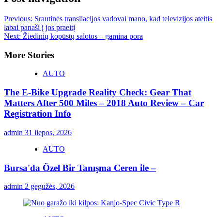
Previous:
Srautinės transliacijos vadovai mano, kad televizijos ateitis
labai panaši į jos praeitį
Next:
Žiedinių kopūstų salotos – gamina pora
More Stories
AUTO
The E-Bike Upgrade Reality Check: Gear That
Matters After 500 Miles – 2018 Auto Review – Car
Registration Info
admin
31 liepos, 2026
AUTO
Bursa'da Özel Bir Tanışma Ceren ile –
admin
2 gegužės, 2026