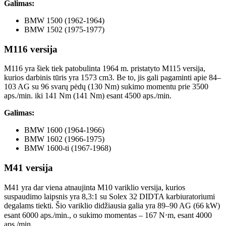
Galimas:
BMW 1500 (1962-1964)
BMW 1502 (1975-1977)
M116 versija
M116 yra šiek tiek patobulinta 1964 m. pristatyto M115 versija,
kurios darbinis tūris yra 1573 cm3. Be to, jis gali pagaminti apie 84–
103 AG su 96 svarų pėdų (130 Nm) sukimo momentu prie 3500
aps./min. iki 141 Nm (141 Nm) esant 4500 aps./min.
Galimas:
BMW 1600 (1964-1966)
BMW 1602 (1966-1975)
BMW 1600-ti (1967-1968)
M41 versija
M41 yra dar viena atnaujinta M10 variklio versija, kurios
suspaudimo laipsnis yra 8,3:1 su Solex 32 DIDTA karbiuratoriumi
degalams tiekti. Šio variklio didžiausia galia yra 89–90 AG (66 kW)
esant 6000 aps./min., o sukimo momentas – 167 N⋅m, esant 4000
aps./min.