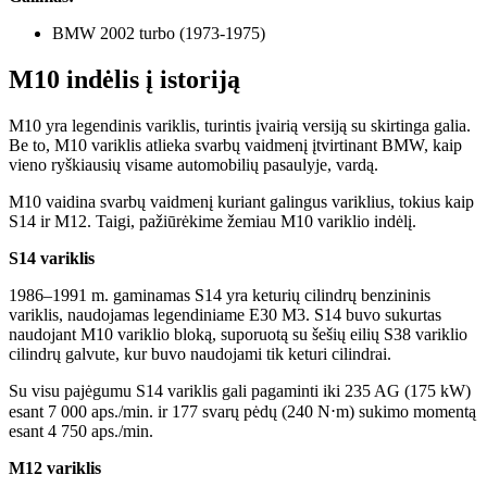
BMW 2002 turbo (1973-1975)
M10 indėlis į istoriją
M10 yra legendinis variklis, turintis įvairią versiją su skirtinga galia.
Be to, M10 variklis atlieka svarbų vaidmenį įtvirtinant BMW, kaip
vieno ryškiausių visame automobilių pasaulyje, vardą.
M10 vaidina svarbų vaidmenį kuriant galingus variklius, tokius kaip
S14 ir M12. Taigi, pažiūrėkime žemiau M10 variklio indėlį.
S14 variklis
1986–1991 m. gaminamas S14 yra keturių cilindrų benzininis
variklis, naudojamas legendiniame E30 M3. S14 buvo sukurtas
naudojant M10 variklio bloką, suporuotą su šešių eilių S38 variklio
cilindrų galvute, kur buvo naudojami tik keturi cilindrai.
Su visu pajėgumu S14 variklis gali pagaminti iki 235 AG (175 kW)
esant 7 000 aps./min. ir 177 svarų pėdų (240 N⋅m) sukimo momentą
esant 4 750 aps./min.
M12 variklis