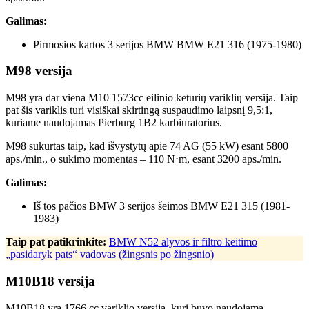
Galimas:
Pirmosios kartos 3 serijos BMW BMW E21 316 (1975-1980)
M98 versija
M98 yra dar viena M10 1573cc eilinio keturių variklių versija. Taip
pat šis variklis turi visiškai skirtingą suspaudimo laipsnį 9,5:1,
kuriame naudojamas Pierburg 1B2 karbiuratorius.
M98 sukurtas taip, kad išvystytų apie 74 AG (55 kW) esant 5800
aps./min., o sukimo momentas – 110 N⋅m, esant 3200 aps./min.
Galimas:
Iš tos pačios BMW 3 serijos šeimos BMW E21 315 (1981-
1983)
Taip pat patikrinkite:
BMW N52 alyvos ir filtro keitimo
„pasidaryk pats“ vadovas (žingsnis po žingsnio)
M10B18 versija
M10B18 yra 1766 cc variklio versija, kuri buvo naudojama