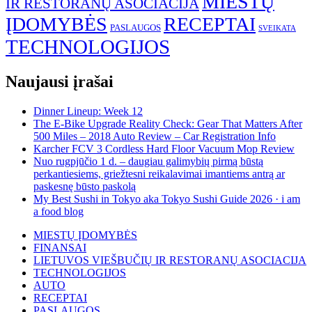
MIESTŲ
IR RESTORANŲ ASOCIACIJA
ĮDOMYBĖS
RECEPTAI
PASLAUGOS
SVEIKATA
TECHNOLOGIJOS
Naujausi įrašai
Dinner Lineup: Week 12
The E-Bike Upgrade Reality Check: Gear That Matters After
500 Miles – 2018 Auto Review – Car Registration Info
Karcher FCV 3 Cordless Hard Floor Vacuum Mop Review
Nuo rugpjūčio 1 d. – daugiau galimybių pirmą būstą
perkantiesiems, griežtesni reikalavimai imantiems antrą ar
paskesnę būsto paskolą
My Best Sushi in Tokyo aka Tokyo Sushi Guide 2026 · i am
a food blog
MIESTŲ ĮDOMYBĖS
FINANSAI
LIETUVOS VIEŠBUČIŲ IR RESTORANŲ ASOCIACIJA
TECHNOLOGIJOS
AUTO
RECEPTAI
PASLAUGOS