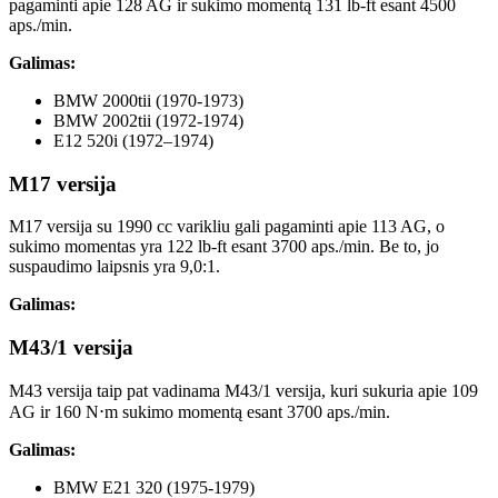
pagaminti apie 128 AG ir sukimo momentą 131 lb-ft esant 4500
aps./min.
Galimas:
BMW 2000tii (1970-1973)
BMW 2002tii (1972-1974)
E12 520i (1972–1974)
M17 versija
M17 versija su 1990 cc varikliu gali pagaminti apie 113 AG, o
sukimo momentas yra 122 lb-ft esant 3700 aps./min. Be to, jo
suspaudimo laipsnis yra 9,0:1.
Galimas:
M43/1 versija
M43 versija taip pat vadinama M43/1 versija, kuri sukuria apie 109
AG ir 160 N⋅m sukimo momentą esant 3700 aps./min.
Galimas:
BMW E21 320 (1975-1979)