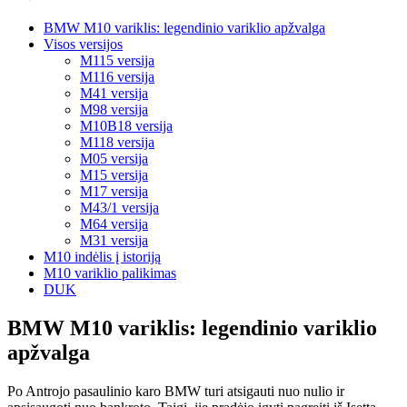
BMW M10 variklis: legendinio variklio apžvalga
Visos versijos
M115 versija
M116 versija
M41 versija
M98 versija
M10B18 versija
M118 versija
M05 versija
M15 versija
M17 versija
M43/1 versija
M64 versija
M31 versija
M10 indėlis į istoriją
M10 variklio palikimas
DUK
BMW M10 variklis: legendinio variklio
apžvalga
Po Antrojo pasaulinio karo BMW turi atsigauti nuo nulio ir