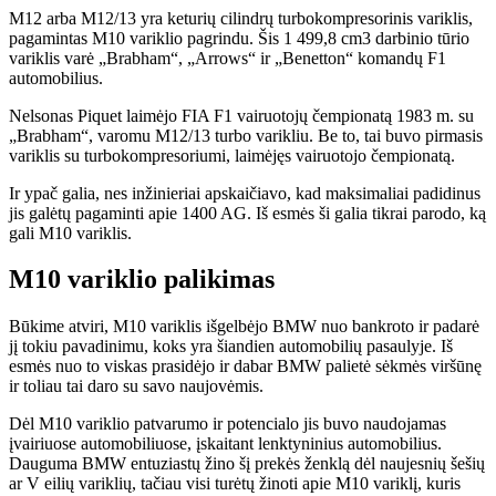
M12 arba M12/13 yra keturių cilindrų turbokompresorinis variklis,
pagamintas M10 variklio pagrindu. Šis 1 499,8 cm3 darbinio tūrio
variklis varė „Brabham“, „Arrows“ ir „Benetton“ komandų F1
automobilius.
Nelsonas Piquet laimėjo FIA F1 vairuotojų čempionatą 1983 m. su
„Brabham“, varomu M12/13 turbo varikliu. Be to, tai buvo pirmasis
variklis su turbokompresoriumi, laimėjęs vairuotojo čempionatą.
Ir ypač galia, nes inžinieriai apskaičiavo, kad maksimaliai padidinus
jis galėtų pagaminti apie 1400 AG. Iš esmės ši galia tikrai parodo, ką
gali M10 variklis.
M10 variklio palikimas
Būkime atviri, M10 variklis išgelbėjo BMW nuo bankroto ir padarė
jį tokiu pavadinimu, koks yra šiandien automobilių pasaulyje. Iš
esmės nuo to viskas prasidėjo ir dabar BMW palietė sėkmės viršūnę
ir toliau tai daro su savo naujovėmis.
Dėl M10 variklio patvarumo ir potencialo jis buvo naudojamas
įvairiuose automobiliuose, įskaitant lenktyninius automobilius.
Dauguma BMW entuziastų žino šį prekės ženklą dėl naujesnių šešių
ar V eilių variklių, tačiau visi turėtų žinoti apie M10 variklį, kuris