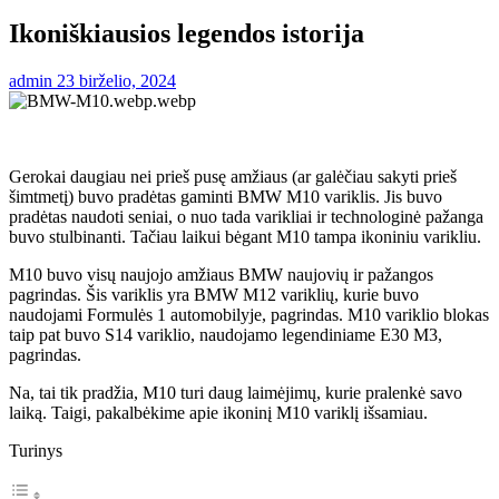
Ikoniškiausios legendos istorija
admin
23 birželio, 2024
Gerokai daugiau nei prieš pusę amžiaus (ar galėčiau sakyti prieš
šimtmetį) buvo pradėtas gaminti BMW M10 variklis. Jis buvo
pradėtas naudoti seniai, o nuo tada varikliai ir technologinė pažanga
buvo stulbinanti. Tačiau laikui bėgant M10 tampa ikoniniu varikliu.
M10 buvo visų naujojo amžiaus BMW naujovių ir pažangos
pagrindas. Šis variklis yra BMW M12 variklių, kurie buvo
naudojami Formulės 1 automobilyje, pagrindas. M10 variklio blokas
taip pat buvo S14 variklio, naudojamo legendiniame E30 M3,
pagrindas.
Na, tai tik pradžia, M10 turi daug laimėjimų, kurie pralenkė savo
laiką. Taigi, pakalbėkime apie ikoninį M10 variklį išsamiau.
Turinys