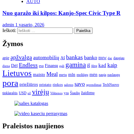
AUTO
Nuo garažo iki kilpos: Kanjo-Spec Civic Type R
admin
1 vasario, 2026
Ieškoti:
Žymos
apžvalga
bankas
automobilių
banko
apie
Aš
daugiau
BMW
dar
gamina
Endless
kaip
kad
Dėl
iš
Finansų
esu
jūsų
gali
dieną
Lietuvos
Meal
mėn
maisto
mln
metų
moliūgų
naują
paslaugų
pora
savo
priežiūros
pristato
rinkos
TechNuovo
salotos
sprendimai
virėjų
USD
yra
žaidimų
tinklaraštis
Šiaulių
už
Vištienos
Praleistos naujienos