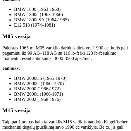
BMW 1800 (1963-1968)
BMW 1800ti (1963-1966)
BMW 1800tiSA (1964-1965)
E12 518 (1974–1981)
M05 versija
Paleistas 1965 m. M05 variklio darbinis tūris yra 1 990 cc, kuris gali
pagaminti iki 99 AG–118 AG su 116 lb-ft iki 123 lb-ft sukimo
momentu, esant atitinkamai 3000-3500 aps./min.
Galimas:
BMW 2000CS (1965-1970)
BMW 2000C (1966-1970)
BMW 2000 (1966-1972)
BMW 2000ti (1966-1971)
BMW 2002 (1968-1976)
M15 versija
Taip pat žinomas kaip
tii
variklis M15 variklis naudojo Kugelfischer
mechaninį degalų įpurškimą savo 1990 cc variklyje. Be to, jis gali