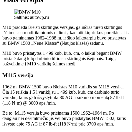
Šaltinis: autowp.ru
M10 pradeda išleisti skirtingas versijas, galinčias turėti skirtingus
išėjimus su modifikuotomis dalimis, kad atitiktų rinkos poreikius. Jis
buvo gaminamas 1962–1988 m. ir šiuo laikotarpiu buvo pristatytas
su BMW 1500 „Neue Klasse“ (Naujos klasės) sedanu.
M10 buvo pristatytas 1 499 kub. kub. cm, o laikui bėgant BMW
pristatė daug kitų darbinio tūrio su skirtingais išėjimais. Taigi,
pažvelkime į M10 variklių šeimos medį.
M115 versija
1962 m. BMW 1500 buvo išleistas M10 variklis su M115 versija.
Čia 15 reiškia 1,5 l variklį su 1 499 kub. kub. cm darbinio tūrio
varikliu, kuris gali išvystyti iki 80 AG ir sukimo momentą 87 lb-ft
(118 N⋅m) @ 3000 aps./min.
Be to, M115 versija buvo prieinama 1500 1962–1964 m. Po
daugiau nei dešimtmečio jis vėl buvo pristatytas BMW 1502, kuris
išvysto apie 75 AG ir 87 lb-ft (118 N⋅m) prie 3700 aps./min.