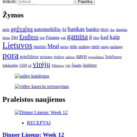
Ieškoti:
Žymos
apžvalga
bankas
automobilių
banko
apie
Aš
daugiau
BMW
dar
gamina
Endless
kaip
kad
Dėl
iš
Finansų
esu
jūsų
gali
dieną
Lietuvos
Meal
mėn
maisto
mln
metų
moliūgų
naują
paslaugų
pora
savo
priežiūros
pristato
rinkos
TechNuovo
salotos
sprendimai
virėjų
USD
yra
žaidimų
tinklaraštis
Šiaulių
už
Vištienos
Praleistos naujienos
RECEPTAI
Dinner Lineup: Week 12