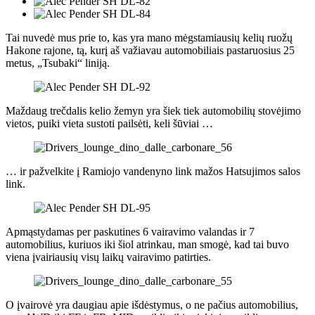
Tai nuvedė mus prie to, kas yra mano mėgstamiausių kelių ruožų
Hakone rajone, tą, kurį aš važiavau automobiliais pastaruosius 25
metus, „Tsubaki“ liniją.
Maždaug trečdalis kelio žemyn yra šiek tiek automobilių stovėjimo
vietos, puiki vieta sustoti pailsėti, keli šūviai …
… ir pažvelkite į Ramiojo vandenyno link mažos Hatsujimos salos
link.
Apmąstydamas per paskutines 6 vairavimo valandas ir 7
automobilius, kuriuos iki šiol atrinkau, man smogė, kad tai buvo
viena įvairiausių visų laikų vairavimo patirties.
O įvairovė yra daugiau apie išdėstymus, o ne pačius automobilius,