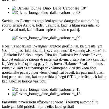
Savininkas Clementas netgi lenktyniavo daugybėje automobilių
sporto serijos Azijoje, todėl jūs žinote, kad jis tikrai supranta, ko
entuziastai nori, kai kalbama apie vairavimo patirtį.
Nors jūs nedarysite „Wangan“ greitojo greičio, tai, ką turėsite, yra
šešių turų pasirinkimas, kuris svyruoja nuo 10 valandų „Hakone“ iki
„Daikoku PA“ ekskursijos, Čiba iki „Daikoku PA Scenic Drive“,
taip pat galimybė paprašyti pagal užsakymą pritaikytas išvykas. Tai,
ką Alecas ir aš tą dieną patyrėme, buvo „Hakone“ 7 valandų turas,
kuris tiki, kad aš supakuoju tiek vairuojant, kiek jūs kada nors
norėtumėte padaryti per vieną dieną! Tai beveik tas pats maršrutas,
kurį paprastai einu, kai man reikia pabėgti iš Tokijo ir šiek tiek laiko,
kad galėčiau tiesiog važiuoti.
Paskutinis paveikslėlis užuomina į vieną iš būsimų automobilių,
kurie gali būti pridedami prie eilės labai greitai!