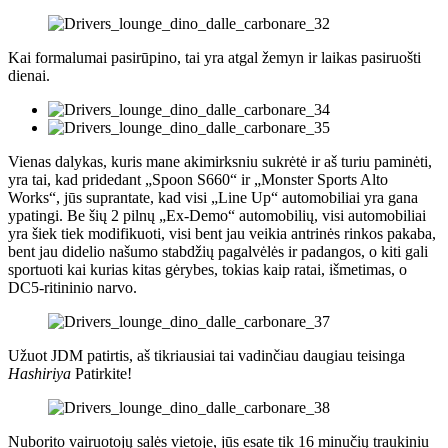
Kai formalumai pasirūpino, tai yra atgal žemyn ir laikas pasiruošti
dienai.
Vienas dalykas, kuris mane akimirksniu sukrėtė ir aš turiu paminėti,
yra tai, kad pridedant „Spoon S660“ ir „Monster Sports Alto
Works“, jūs suprantate, kad visi „Line Up“ automobiliai yra gana
ypatingi. Be šių 2 pilnų „Ex-Demo“ automobilių, visi automobiliai
yra šiek tiek modifikuoti, visi bent jau veikia antrinės rinkos pakaba,
bent jau didelio našumo stabdžių pagalvėlės ir padangos, o kiti gali
sportuoti kai kurias kitas gėrybes, tokias kaip ratai, išmetimas, o
DC5-ritininio narvo.
Užuot JDM patirtis, aš tikriausiai tai vadinčiau daugiau teisinga
Hashiriya
Patirkite!
Nuborito vairuotojų salės vietoje, jūs esate tik 16 minučių traukiniu