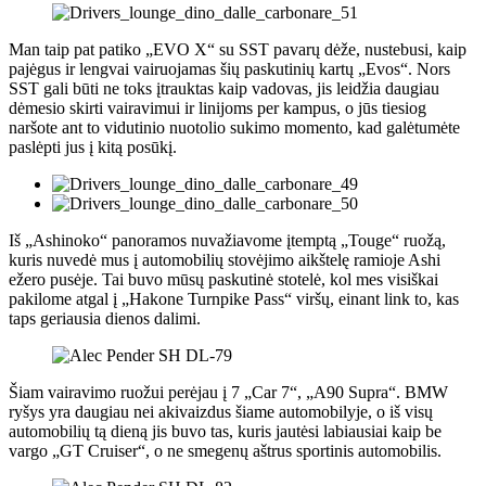
Man taip pat patiko „EVO X“ su SST pavarų dėže, nustebusi, kaip
pajėgus ir lengvai vairuojamas šių paskutinių kartų „Evos“. Nors
SST gali būti ne toks įtrauktas kaip vadovas, jis leidžia daugiau
dėmesio skirti vairavimui ir linijoms per kampus, o jūs tiesiog
naršote ant to vidutinio nuotolio sukimo momento, kad galėtumėte
paslėpti jus į kitą posūkį.
Iš „Ashinoko“ panoramos nuvažiavome įtemptą „Touge“ ruožą,
kuris nuvedė mus į automobilių stovėjimo aikštelę ramioje Ashi
ežero pusėje. Tai buvo mūsų paskutinė stotelė, kol mes visiškai
pakilome atgal į „Hakone Turnpike Pass“ viršų, einant link to, kas
taps geriausia dienos dalimi.
Šiam vairavimo ruožui perėjau į 7 „Car 7“, „A90 Supra“. BMW
ryšys yra daugiau nei akivaizdus šiame automobilyje, o iš visų
automobilių tą dieną jis buvo tas, kuris jautėsi labiausiai kaip be
vargo „GT Cruiser“, o ne smegenų aštrus sportinis automobilis.