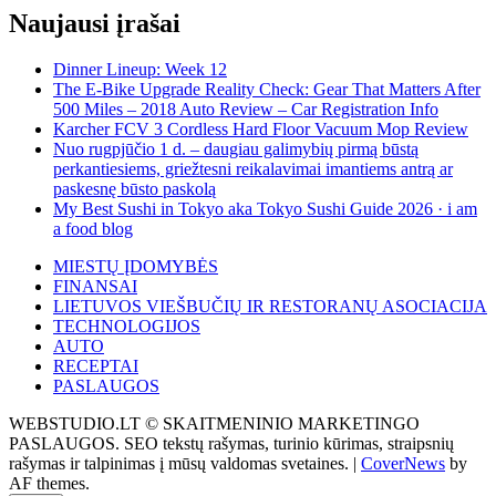
Naujausi įrašai
Dinner Lineup: Week 12
The E-Bike Upgrade Reality Check: Gear That Matters After
500 Miles – 2018 Auto Review – Car Registration Info
Karcher FCV 3 Cordless Hard Floor Vacuum Mop Review
Nuo rugpjūčio 1 d. – daugiau galimybių pirmą būstą
perkantiesiems, griežtesni reikalavimai imantiems antrą ar
paskesnę būsto paskolą
My Best Sushi in Tokyo aka Tokyo Sushi Guide 2026 · i am
a food blog
MIESTŲ ĮDOMYBĖS
FINANSAI
LIETUVOS VIEŠBUČIŲ IR RESTORANŲ ASOCIACIJA
TECHNOLOGIJOS
AUTO
RECEPTAI
PASLAUGOS
WEBSTUDIO.LT © SKAITMENINIO MARKETINGO
PASLAUGOS. SEO tekstų rašymas, turinio kūrimas, straipsnių
rašymas ir talpinimas į mūsų valdomas svetaines.
|
CoverNews
by
AF themes.