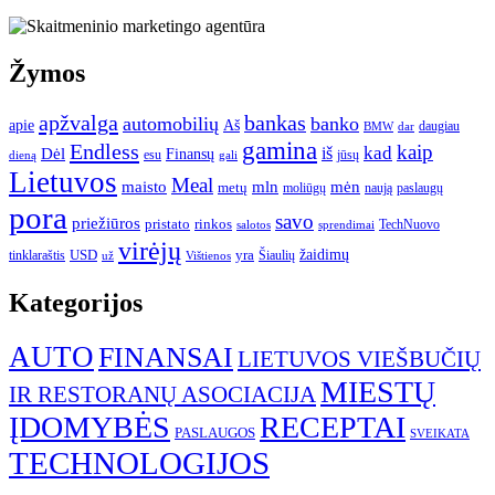
Žymos
apžvalga
bankas
automobilių
banko
apie
Aš
daugiau
BMW
dar
gamina
Endless
kaip
kad
Dėl
iš
Finansų
esu
jūsų
gali
dieną
Lietuvos
Meal
mėn
maisto
mln
metų
moliūgų
naują
paslaugų
pora
savo
priežiūros
pristato
rinkos
TechNuovo
salotos
sprendimai
virėjų
USD
yra
žaidimų
tinklaraštis
Šiaulių
už
Vištienos
Kategorijos
AUTO
FINANSAI
LIETUVOS VIEŠBUČIŲ
MIESTŲ
IR RESTORANŲ ASOCIACIJA
ĮDOMYBĖS
RECEPTAI
PASLAUGOS
SVEIKATA
TECHNOLOGIJOS