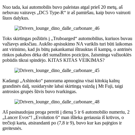
Nuo tada, kai automobilis buvo paleistas atgal prieš 20 metų, aš
nebuvau vairavęs „DC5 Type-R“ ir aš pamiršau, kaip buvo vairuoti
šiuos dalykus.
Toks skirtingas požiūris į „Truboarged“ automobilius, kuriuos buvau
važiavęs anksčiau. Aukšto apsisukimo NA variklis turi būti laikomas
ant virinimo, kad jis būtų pakankamai ištrauktas iš kampų, o antrinės
rinkos pakabos dėka dėl sumažintos pozicijos, žaisminga važiuoklės
pobūdis tikrai spindėjo. KITAS KITAS VEIKIMAS?
Kadangi „Ashinoko“ panorama apnuogina visai kitokią kalnų
grandinės dalį, susidarysite labai skirtingą vaizdą į Mt Fuji, taigi
antrosios grupės šūvis buvo tvarkingas.
Aš pasinaudojau proga pereiti į dieną 5 ir 6 automobilio numeriu, 2
„Lancer Evos“! „Evolution 6“ man išlieka geriausia iš krūvos, o
trečioji karta, atsirandanti po (7,8 ir 9), buvo kur kas pajėgios ir
greitesnės.