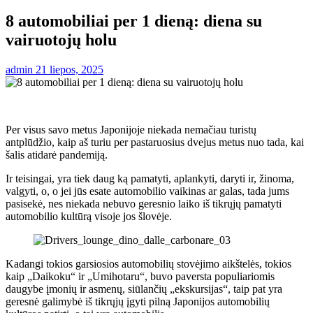
8 automobiliai per 1 dieną: diena su
vairuotojų holu
admin
21 liepos, 2025
Per visus savo metus Japonijoje niekada nemačiau turistų
antplūdžio, kaip aš turiu per pastaruosius dvejus metus nuo tada, kai
šalis atidarė pandemiją.
Ir teisingai, yra tiek daug ką pamatyti, aplankyti, daryti ir, žinoma,
valgyti, o, o jei jūs esate automobilio vaikinas ar galas, tada jums
pasisekė, nes niekada nebuvo geresnio laiko iš tikrųjų pamatyti
automobilio kultūrą visoje jos šlovėje.
Kadangi tokios garsiosios automobilių stovėjimo aikštelės, tokios
kaip „Daikoku“ ir „Umihotaru“, buvo paversta populiariomis
daugybe įmonių ir asmenų, siūlančių „ekskursijas“, taip pat yra
geresnė galimybė iš tikrųjų įgyti pilną Japonijos automobilių