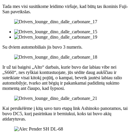
Tada mes visi susitikome leidimo viršuje, kad būtų tas ikoninis Fuji-
San paveikslas.
Su dviem automobiliais jis buvo 3 numeris.
Ir už tai baigėsi „Alto“ darbais, kurie buvo dar labiau vibe nei
„S660“, nes ryškiai kontrastuojate, jūs sėdite daug aukščiau ir
suteikiate visai kitokį pojūtį, o kampai, beveik jautėsi labiau ralio
automobilyje, tvarko ant bėgių ir pakankamai padidintą sukimo
momentą ant čiaupo, kad šypsosi.
Kai persikėlėme į kitą savo turo etapą link Ashinoko panoramos, tai
buvo DC5, kurį pasirinkau ir berniukui, koks tai buvo akių
atidarytuvas.