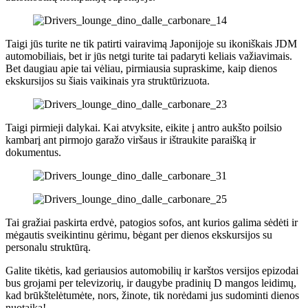
Taigi jūs turite ne tik patirti vairavimą Japonijoje su ikoniškais JDM
automobiliais, bet ir jūs netgi turite tai padaryti keliais važiavimais.
Bet daugiau apie tai vėliau, pirmiausia supraskime, kaip dienos
ekskursijos su šiais vaikinais yra struktūrizuota.
Taigi pirmieji dalykai. Kai atvyksite, eikite į antro aukšto poilsio
kambarį ant pirmojo garažo viršaus ir ištraukite paraišką ir
dokumentus.
Tai gražiai paskirta erdvė, patogios sofos, ant kurios galima sėdėti ir
mėgautis sveikintinu gėrimu, bėgant per dienos ekskursijos su
personalu struktūrą.
Galite tikėtis, kad geriausios automobilių ir karštos versijos epizodai
bus grojami per televizorių, ir daugybe pradinių D mangos leidimų,
kad brūkštelėtumėte, nors, žinote, tik norėdami jus sudominti dienos
nuotaika!