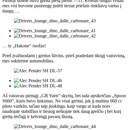
Pirmoji stotelė buvo greita pietų pietūs 7–11. Keletas onigiri vėliau
mes visi buvome pasirengę judėti tiesiai priešais rinkliavų vartus į
dangų …
… ty „Hakone“ ruožas!
Prieš įvažiuodami į greitus šūvius, prieš pradedant tikrąjį vairavimą,
mes sukūrėme automobilius.
Aš vairavau pirmąjį „GR Yaris“ skyrių, bet tada apsikeičiau „Spoon
S660“, kuris buvo linksmas. Ne visai greitai, juk jį maitina 660 cc
pūsto variklis, tačiau taip juokinga, kaip vargu ar kada nors
naudojate stabdžius ir tiesiog nešiojate tiek daug greičio į bet kurį
greitą trečiąjį ir ketvirtąjį pavarų šluotą.