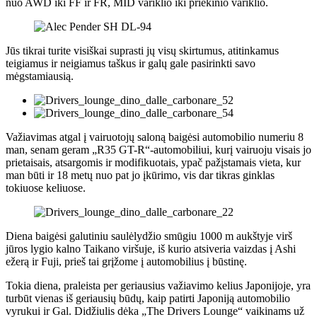
nuo AWD iki FF ir FR, MID variklio iki priekinio variklio.
Jūs tikrai turite visiškai suprasti jų visų skirtumus, atitinkamus
teigiamus ir neigiamus taškus ir galų gale pasirinkti savo
mėgstamiausią.
Važiavimas atgal į vairuotojų saloną baigėsi automobilio numeriu 8
man, senam geram „R35 GT-R“-automobiliui, kurį vairuoju visais jo
prietaisais, atsargomis ir modifikuotais, ypač pažįstamais vieta, kur
man būti ir 18 metų nuo pat jo įkūrimo, vis dar tikras ginklas
tokiuose keliuose.
Diena baigėsi galutiniu saulėlydžio smūgiu 1000 m aukštyje virš
jūros lygio kalno Taikano viršuje, iš kurio atsiveria vaizdas į Ashi
ežerą ir Fuji, prieš tai grįžome į automobilius į būstinę.
Tokia diena, praleista per geriausius važiavimo kelius Japonijoje, yra
turbūt vienas iš geriausių būdų, kaip patirti Japoniją automobilio
vyrukui ir Gal. Didžiulis dėka „The Drivers Lounge“ vaikinams už