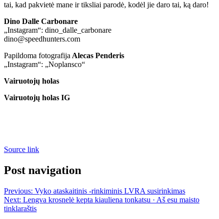
tai, kad pakvietė mane ir tiksliai parodė, kodėl jie daro tai, ką daro!
Dino Dalle Carbonare
„Instagram“: dino_dalle_carbonare
dino@speedhunters.com
Papildoma fotografija
Alecas Penderis
„Instagram“: „Noplansco“
Vairuotojų holas
Vairuotojų holas IG
Source link
Post navigation
Previous:
Vyko ataskaitinis -rinkiminis LVRA susirinkimas
Next:
Lengva krosnelė kepta kiauliena tonkatsu · Aš esu maisto
tinklaraštis