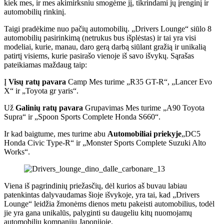
kiek mes, ir mes akimirksniu smogėme jį, tikrindami jų įrenginį ir
automobilių rinkinį.
Taigi pradėkime nuo pačių automobilių. „Drivers Lounge“ siūlo 8
automobilių pasirinkimą (netrukus bus išplėstas) ir tai yra visi
modeliai, kurie, manau, daro gerą darbą siūlant gražią ir unikalią
patirtį visiems, kurie pasirašo vienoje iš savo išvykų. Sąrašas
pateikiamas maždaug taip:
Į
Visų ratų pavara
Camp Mes turime „R35 GT-R“, „Lancer Evo
X“ ir „Toyota gr yaris“.
Už
Galinių ratų pavara
Grupavimas Mes turime „A90 Toyota
Supra“ ir „Spoon Sports Complete Honda S660“.
Ir kad baigtume, mes turime abu
Automobiliai priekyje
„DC5
Honda Civic Type-R“ ir „Monster Sports Complete Suzuki Alto
Works“.
Viena iš pagrindinių priežasčių, dėl kurios aš buvau labiau
patenkintas dalyvaudamas šioje išvykoje, yra tai, kad „Drivers
Lounge“ leidžia žmonėms dienos metu pakeisti automobilius, todėl
jie yra gana unikalūs, palyginti su daugeliu kitų nuomojamų
automobilių kompanijų Japonijoje.