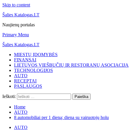
Skip to content
Šalies Katalogas.LT
Naujienų portalas
Primary Menu
Šalies Katalogas.LT
MIESTŲ ĮDOMYBĖS
FINANSAI
LIETUVOS VIEŠBUČIŲ IR RESTORANŲ ASOCIACIJA
TECHNOLOGIJOS
AUTO
RECEPTAI
PASLAUGOS
Ieškoti:
Home
AUTO
8 automobiliai per 1 dieną: diena su vairuotojų holu
AUTO