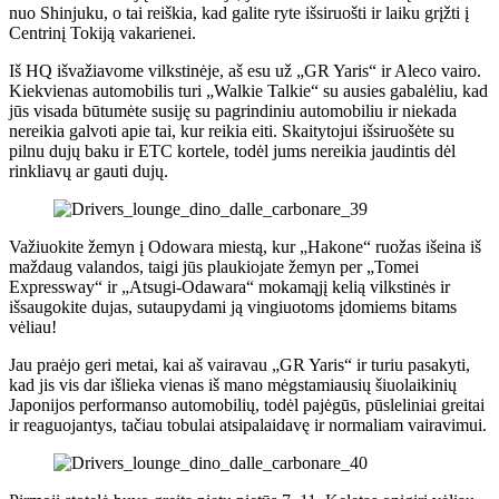
nuo Shinjuku, o tai reiškia, kad galite ryte išsiruošti ir laiku grįžti į
Centrinį Tokiją vakarienei.
Iš HQ išvažiavome vilkstinėje, aš esu už „GR Yaris“ ir Aleco vairo.
Kiekvienas automobilis turi „Walkie Talkie“ su ausies gabalėliu, kad
jūs visada būtumėte susiję su pagrindiniu automobiliu ir niekada
nereikia galvoti apie tai, kur reikia eiti. Skaitytojui išsiruošėte su
pilnu dujų baku ir ETC kortele, todėl jums nereikia jaudintis dėl
rinkliavų ar gauti dujų.
Važiuokite žemyn į Odowara miestą, kur „Hakone“ ruožas išeina iš
maždaug valandos, taigi jūs plaukiojate žemyn per „Tomei
Expressway“ ir „Atsugi-Odawara“ mokamąjį kelią vilkstinės ir
išsaugokite dujas, sutaupydami ją vingiuotoms įdomiems bitams
vėliau!
Jau praėjo geri metai, kai aš vairavau „GR Yaris“ ir turiu pasakyti,
kad jis vis dar išlieka vienas iš mano mėgstamiausių šiuolaikinių
Japonijos performanso automobilių, todėl pajėgūs, pūsleliniai greitai
ir reaguojantys, tačiau tobulai atsipalaidavę ir normaliam vairavimui.