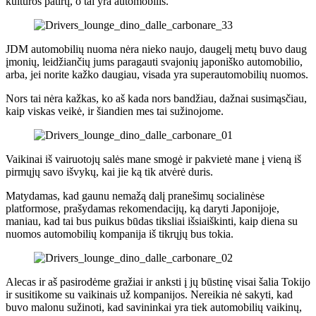
kultūros patirtį, o tai yra automobilis.
JDM automobilių nuoma nėra nieko naujo, daugelį metų buvo daug
įmonių, leidžiančių jums paragauti svajonių japoniško automobilio,
arba, jei norite kažko daugiau, visada yra superautomobilių nuomos.
Nors tai nėra kažkas, ko aš kada nors bandžiau, dažnai susimąsčiau,
kaip viskas veikė, ir šiandien mes tai sužinojome.
Vaikinai iš vairuotojų salės mane smogė ir pakvietė mane į vieną iš
pirmųjų savo išvykų, kai jie ką tik atvėrė duris.
Matydamas, kad gaunu nemažą dalį pranešimų socialinėse
platformose, prašydamas rekomendacijų, ką daryti Japonijoje,
maniau, kad tai bus puikus būdas tiksliai išsiaiškinti, kaip diena su
nuomos automobilių kompanija iš tikrųjų bus tokia.
Alecas ir aš pasirodėme gražiai ir anksti į jų būstinę visai šalia Tokijo
ir susitikome su vaikinais už kompanijos. Nereikia nė sakyti, kad
buvo malonu sužinoti, kad savininkai yra tiek automobilių vaikinų,