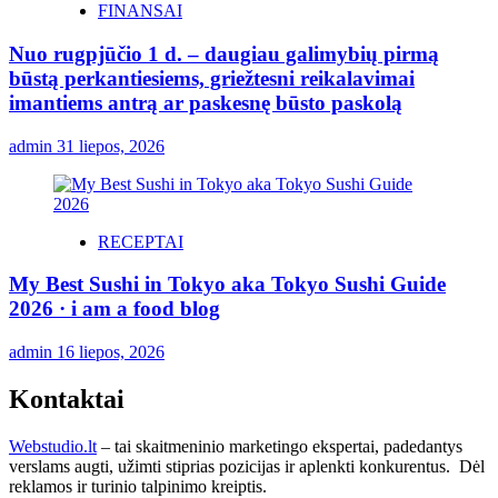
FINANSAI
Nuo rugpjūčio 1 d. – daugiau galimybių pirmą
būstą perkantiesiems, griežtesni reikalavimai
imantiems antrą ar paskesnę būsto paskolą
admin
31 liepos, 2026
RECEPTAI
My Best Sushi in Tokyo aka Tokyo Sushi Guide
2026 · i am a food blog
admin
16 liepos, 2026
Kontaktai
Webstudio.lt
– tai skaitmeninio marketingo ekspertai, padedantys
verslams augti, užimti stiprias pozicijas ir aplenkti konkurentus. Dėl
reklamos ir turinio talpinimo kreiptis.