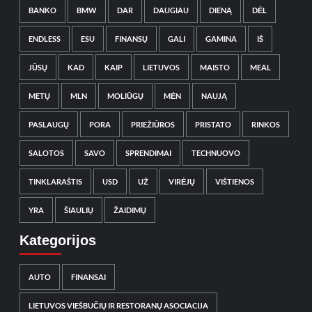
BANKO
BMW
DAR
DAUGIAU
DIENĄ
DĖL
ENDLESS
ESU
FINANSŲ
GALI
GAMINA
IŠ
JŪSŲ
KAD
KAIP
LIETUVOS
MAISTO
MEAL
METŲ
MLN
MOLIŪGŲ
MĖN
NAUJĄ
PASLAUGŲ
PORA
PRIEŽIŪROS
PRISTATO
RINKOS
SALOTOS
SAVO
SPRENDIMAI
TECHNUOVO
TINKLARAŠTIS
USD
UŽ
VIRĖJŲ
VIŠTIENOS
YRA
ŠIAULIŲ
ŽAIDIMŲ
Kategorijos
AUTO
FINANSAI
LIETUVOS VIEŠBUČIŲ IR RESTORANŲ ASOCIACIJA