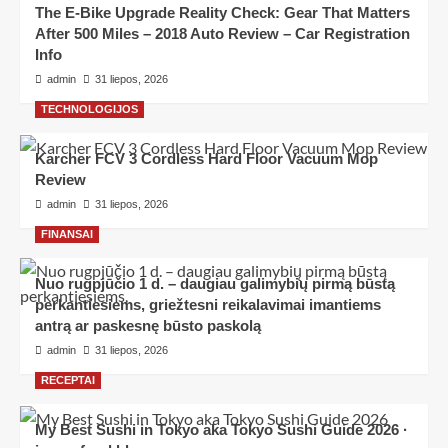
The E-Bike Upgrade Reality Check: Gear That Matters
After 500 Miles – 2018 Auto Review – Car Registration
Info
admin
31 liepos, 2026
TECHNOLOGIJOS
Karcher FCV 3 Cordless Hard Floor Vacuum Mop
Review
admin
31 liepos, 2026
FINANSAI
Nuo rugpjūčio 1 d. – daugiau galimybių pirmą būstą
perkantiesiems, griežtesni reikalavimai imantiems
antrą ar paskesnę būsto paskolą
admin
31 liepos, 2026
RECEPTAI
My Best Sushi in Tokyo aka Tokyo Sushi Guide 2026 ·