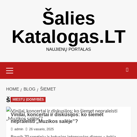
Šalies
Katalogas.LT
NAUJIENŲ PORTALAS
HOME
BLOG
ŠIEMET
šiemet
MIESTŲ ĮDOMYBĖS
Vinilai, koncertai ir diskusijos: ko šiemet
nepraleisti „Muzikos salėje“?
admin
26 vasario, 2025
Beveik 70 renginių ir keturios intensyvios dienos – tokią