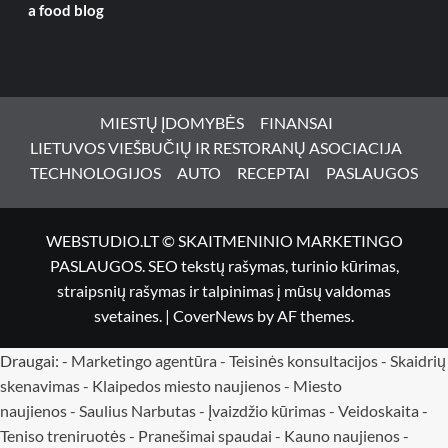
a food blog
MIESTŲ ĮDOMYBĖS
FINANSAI
LIETUVOS VIEŠBUČIŲ IR RESTORANŲ ASOCIACIJA
TECHNOLOGIJOS
AUTO
RECEPTAI
PASLAUGOS
WEBSTUDIO.LT © SKAITMENINIO MARKETINGO
PASLAUGOS. SEO tekstų rašymas, turinio kūrimas,
straipsnių rašymas ir talpinimas į mūsų valdomas
svetaines.
|
CoverNews
by AF themes.
Draugai: -
Marketingo agentūra
-
Teisinės konsultacijos
-
Skaidrių
skenavimas
-
Klaipedos miesto naujienos
-
Miesto
naujienos
-
Saulius Narbutas
-
Įvaizdžio kūrimas
-
Veidoskaita
-
Teniso treniruotės
- Pranešimai spaudai -
Kauno naujienos
-