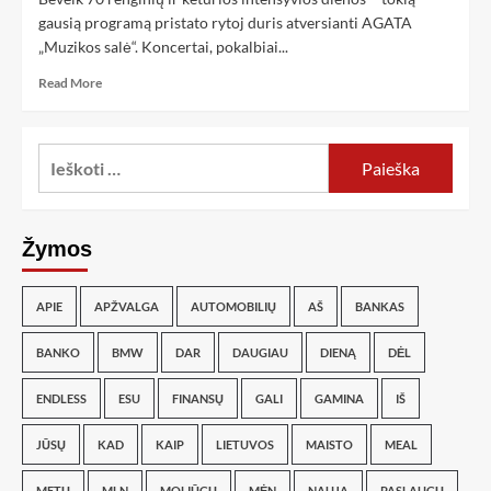
gausią programą pristato rytoj duris atversianti AGATA
„Muzikos salė“. Koncertai, pokalbiai...
Read More
Žymos
APIE
APŽVALGA
AUTOMOBILIŲ
AŠ
BANKAS
BANKO
BMW
DAR
DAUGIAU
DIENĄ
DĖL
ENDLESS
ESU
FINANSŲ
GALI
GAMINA
IŠ
JŪSŲ
KAD
KAIP
LIETUVOS
MAISTO
MEAL
METŲ
MLN
MOLIŪGŲ
MĖN
NAUJĄ
PASLAUGŲ