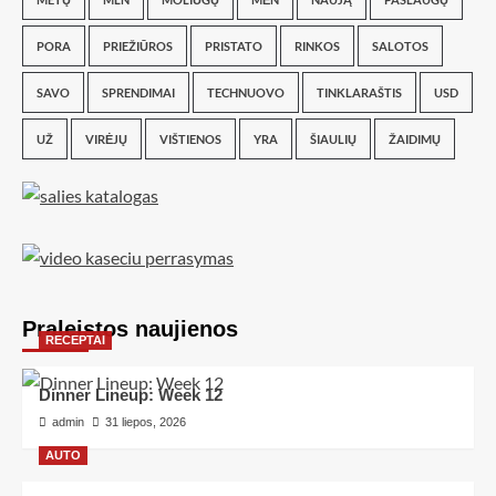
PORA
PRIEŽIŪROS
PRISTATO
RINKOS
SALOTOS
SAVO
SPRENDIMAI
TECHNUOVO
TINKLARAŠTIS
USD
UŽ
VIRĖJŲ
VIŠTIENOS
YRA
ŠIAULIŲ
ŽAIDIMŲ
Praleistos naujienos
RECEPTAI
Dinner Lineup: Week 12
admin
31 liepos, 2026
AUTO