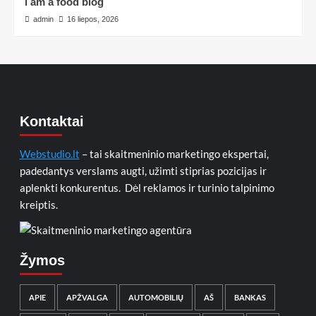
i am a food blog
admin
16 liepos, 2026
Kontaktai
Webstudio.lt
– tai skaitmeninio marketingo ekspertai,
padedantys verslams augti, užimti stiprias pozicijas ir
aplenkti konkurentus. Dėl reklamos ir turinio talpinimo
kreiptis.
Žymos
APIE
APŽVALGA
AUTOMOBILIŲ
AŠ
BANKAS