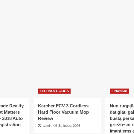
TECHNOLOGIJOS
FINANSAI
ade Reality
Karcher FCV 3 Cordless
Nuo rugpjūč
t Matters
Hard Floor Vacuum Mop
daugiau ga
– 2018 Auto
Review
būstą perka
gistration
griežtesni r
admin
31 liepos, 2026
imantiems a