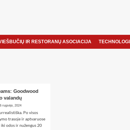
VIEŠBUČIŲ IR RESTORANŲ ASOCIACIJA
TECHNOLOGI
reams: Goodwood
po valandų
6 rugsėjo, 2024
urrealistiška. Po visos
ymo trasoje ir aptvaruose
 iki odos ir nužengus 20