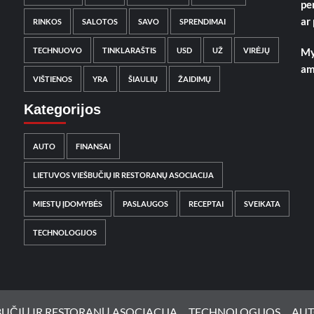
pe
ar
RINKOS
SALOTOS
SAVO
SPRENDIMAI
TECHNUOVO
TINKLARAŠTIS
USD
UŽ
VIRĖJŲ
My
am
VIŠTIENOS
YRA
ŠIAULIŲ
ŽAIDIMŲ
Kategorijos
AUTO
FINANSAI
LIETUVOS VIEŠBUČIŲ IR RESTORANŲ ASOCIACIJA
MIESTŲ ĮDOMYBĖS
PASLAUGOS
RECEPTAI
SVEIKATA
TECHNOLOGIJOS
BUČIŲ IR RESTORANŲ ASOCIACIJA
TECHNOLOGIJOS
AU