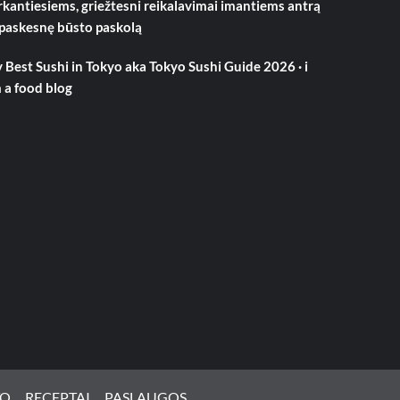
rkantiesiems, griežtesni reikalavimai imantiems antrą
 paskesnę būsto paskolą
 Best Sushi in Tokyo aka Tokyo Sushi Guide 2026 · i
 a food blog
TO
RECEPTAI
PASLAUGOS