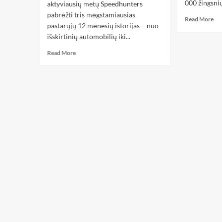
000 žingsnių 
aktyviausių metų Speedhunters
pabrėžti tris mėgstamiausias
Read More
pastarųjų 12 mėnesių istorijas – nuo ​​
išskirtinių automobilių iki...
Read More