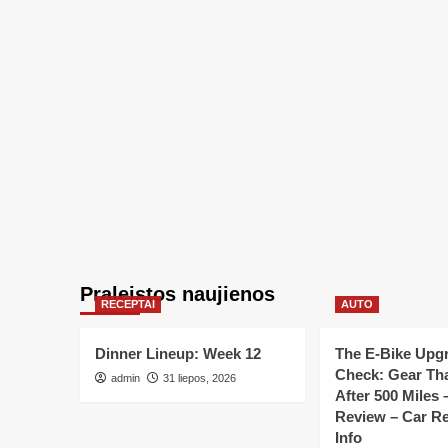
Praleistos naujienos
RECEPTAI
AUTO
Dinner Lineup: Week 12
The E-Bike Upgr
Check: Gear Tha
admin
31 liepos, 2026
After 500 Miles 
Review – Car Re
Info