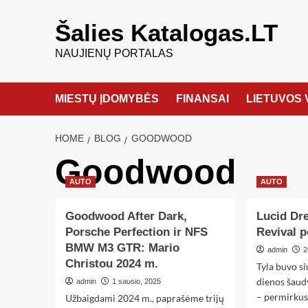
Šalies Katalogas.LT
NAUJIENŲ PORTALAS
MIESTŲ ĮDOMYBĖS
FINANSAI
LIETUVOS 
HOME
BLOG
GOODWOOD
Goodwood
AUTO
AUTO
Goodwood After Dark,
Lucid D
Porsche Perfection ir NFS
Revival 
BMW M3 GTR: Mario
admin
2
Christou 2024 m.
Tyla buvo si
dienos šaud
admin
1 sausio, 2025
– permirkus
Užbaigdami 2024 m., paprašėme trijų