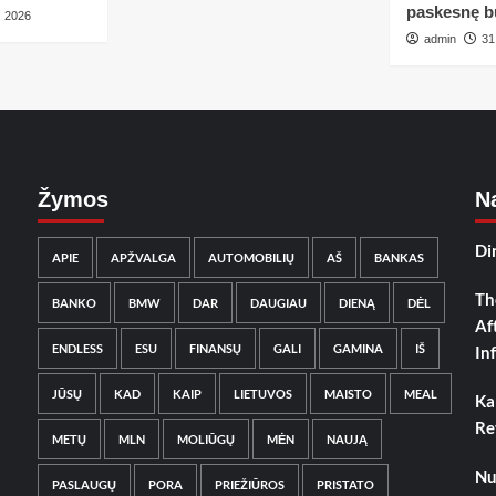
paskesnę b
, 2026
admin
31
Žymos
Na
Di
APIE
APŽVALGA
AUTOMOBILIŲ
AŠ
BANKAS
Th
BANKO
BMW
DAR
DAUGIAU
DIENĄ
DĖL
Af
ENDLESS
ESU
FINANSŲ
GALI
GAMINA
IŠ
In
JŪSŲ
KAD
KAIP
LIETUVOS
MAISTO
MEAL
Ka
Re
METŲ
MLN
MOLIŪGŲ
MĖN
NAUJĄ
Nu
PASLAUGŲ
PORA
PRIEŽIŪROS
PRISTATO