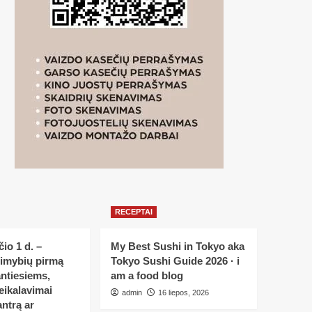
RECEPTAI
io 1 d. –
My Best Sushi in Tokyo aka
limybių pirmą
Tokyo Sushi Guide 2026 · i
ntiesiems,
am a food blog
eikalavimai
admin
16 liepos, 2026
ntrą ar