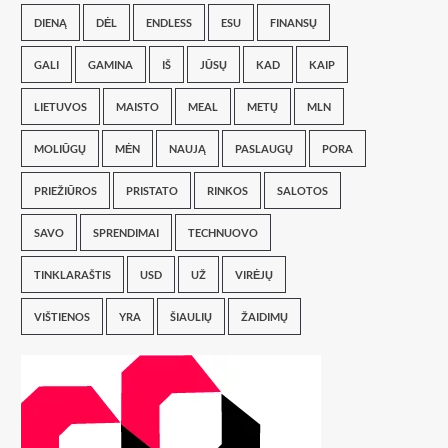
DIENĄ
DĖL
ENDLESS
ESU
FINANSŲ
GALI
GAMINA
IŠ
JŪSŲ
KAD
KAIP
LIETUVOS
MAISTO
MEAL
METŲ
MLN
MOLIŪGŲ
MĖN
NAUJĄ
PASLAUGŲ
PORA
PRIEŽIŪROS
PRISTATO
RINKOS
SALOTOS
SAVO
SPRENDIMAI
TECHNUOVO
TINKLARAŠTIS
USD
UŽ
VIRĖJŲ
VIŠTIENOS
YRA
ŠIAULIŲ
ŽAIDIMŲ