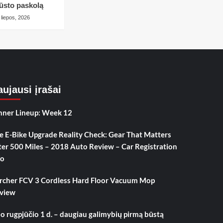
ūsto paskolą
 liepos, 2026
ujausi įrašai
nner Lineup: Week 12
e E-Bike Upgrade Reality Check: Gear That Matters
ter 500 Miles – 2018 Auto Review – Car Registration
fo
rcher FCV 3 Cordless Hard Floor Vacuum Mop
view
o rugpjūčio 1 d. – daugiau galimybių pirmą būstą