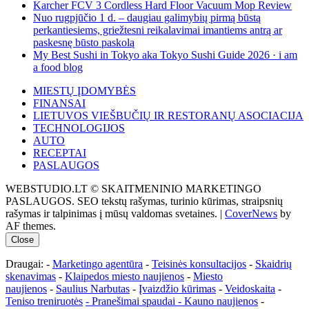
Karcher FCV 3 Cordless Hard Floor Vacuum Mop Review
Nuo rugpjūčio 1 d. – daugiau galimybių pirmą būstą
perkantiesiems, griežtesni reikalavimai imantiems antrą ar
paskesnę būsto paskolą
My Best Sushi in Tokyo aka Tokyo Sushi Guide 2026 · i am
a food blog
MIESTŲ ĮDOMYBĖS
FINANSAI
LIETUVOS VIEŠBUČIŲ IR RESTORANŲ ASOCIACIJA
TECHNOLOGIJOS
AUTO
RECEPTAI
PASLAUGOS
WEBSTUDIO.LT © SKAITMENINIO MARKETINGO
PASLAUGOS. SEO tekstų rašymas, turinio kūrimas, straipsnių
rašymas ir talpinimas į mūsų valdomas svetaines.
|
CoverNews
by
AF themes.
Close
Draugai: -
Marketingo agentūra
-
Teisinės konsultacijos
-
Skaidrių
skenavimas
-
Klaipedos miesto naujienos
-
Miesto
naujienos
-
Saulius Narbutas
-
Įvaizdžio kūrimas
-
Veidoskaita
-
Teniso treniruotės
- Pranešimai spaudai -
Kauno naujienos
-