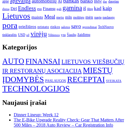
apžvalga
bankas
automobilių
banko
apie
Aš
daugiau
BMW
dar
gamina
Endless
kaip
kad
Dėl
iš
Finansų
esu
jūsų
gali
dieną
Lietuvos
Meal
mėn
maisto
mln
metų
moliūgų
naują
paslaugų
pora
savo
priežiūros
pristato
rinkos
TechNuovo
salotos
sprendimai
virėjų
USD
yra
žaidimų
tinklaraštis
Šiaulių
už
Vištienos
Kategorijos
AUTO
FINANSAI
LIETUVOS VIEŠBUČIŲ
MIESTŲ
IR RESTORANŲ ASOCIACIJA
ĮDOMYBĖS
RECEPTAI
PASLAUGOS
SVEIKATA
TECHNOLOGIJOS
Naujausi įrašai
Dinner Lineup: Week 12
The E-Bike Upgrade Reality Check: Gear That Matters After
500 Miles – 2018 Auto Review – Car Registration Info