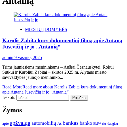
Antanią
MIESTŲ ĮDOMYBĖS
Karolis Zabita kurs dokumentinį filmą apie Antaną
Jusevičių ir jo „Antanią“
admin
9 vasario, 2025
Trims jauniesiems menininkams – Aušrai Česnauskytei, Rokui
Sutkui ir Karoliui Zabitai – skirtos 2025 m. Alytaus miesto
savivaldybės jaunojo menininko...
Read More
Read more about Karolis Zabita kurs dokumentinį filmą
apie Antaną Jusevičių ir jo „Antanią“
Ieškoti:
Žymos
apžvalga
bankas
automobilių
banko
apie
Aš
daugiau
BMW
dar