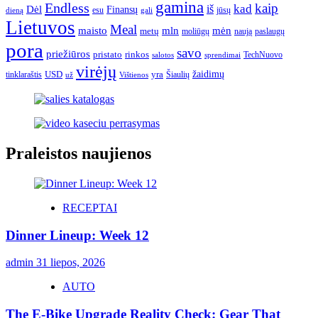
gamina
Endless
kaip
kad
Dėl
iš
Finansų
esu
jūsų
gali
dieną
Lietuvos
Meal
mėn
maisto
mln
metų
moliūgų
naują
paslaugų
pora
savo
priežiūros
pristato
rinkos
TechNuovo
salotos
sprendimai
virėjų
USD
yra
žaidimų
tinklaraštis
Šiaulių
už
Vištienos
Praleistos naujienos
RECEPTAI
Dinner Lineup: Week 12
admin
31 liepos, 2026
AUTO
The E-Bike Upgrade Reality Check: Gear That