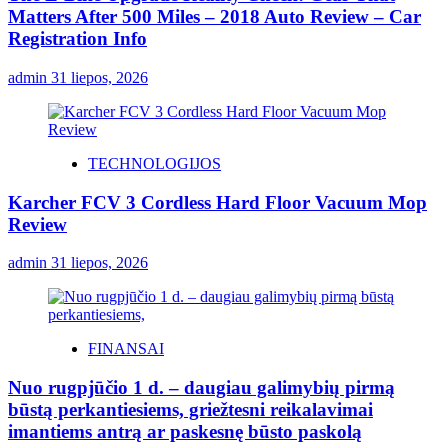
Matters After 500 Miles – 2018 Auto Review – Car
Registration Info
admin
31 liepos, 2026
TECHNOLOGIJOS
Karcher FCV 3 Cordless Hard Floor Vacuum Mop
Review
admin
31 liepos, 2026
FINANSAI
Nuo rugpjūčio 1 d. – daugiau galimybių pirmą
būstą perkantiesiems, griežtesni reikalavimai
imantiems antrą ar paskesnę būsto paskolą