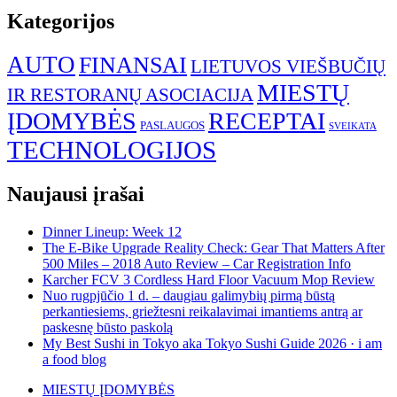
Kategorijos
AUTO
FINANSAI
LIETUVOS VIEŠBUČIŲ
MIESTŲ
IR RESTORANŲ ASOCIACIJA
ĮDOMYBĖS
RECEPTAI
PASLAUGOS
SVEIKATA
TECHNOLOGIJOS
Naujausi įrašai
Dinner Lineup: Week 12
The E-Bike Upgrade Reality Check: Gear That Matters After
500 Miles – 2018 Auto Review – Car Registration Info
Karcher FCV 3 Cordless Hard Floor Vacuum Mop Review
Nuo rugpjūčio 1 d. – daugiau galimybių pirmą būstą
perkantiesiems, griežtesni reikalavimai imantiems antrą ar
paskesnę būsto paskolą
My Best Sushi in Tokyo aka Tokyo Sushi Guide 2026 · i am
a food blog
MIESTŲ ĮDOMYBĖS