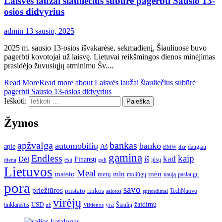
Laisvės laužai šiauliečius subūrė pagerbti Sausio 13-
osios didvyrius
admin
13 sausio, 2025
2025 m. sausio 13-osios išvakarėse, sekmadienį, Šiauliuose buvo
pagerbti kovotojai už laisvę. Lietuvai reikšmingos dienos minėjimas
prasidėjo žuvusiųjų atminimu Šv....
Read More
Read more about Laisvės laužai šiauliečius subūrė
pagerbti Sausio 13-osios didvyrius
Ieškoti:
Žymos
apžvalga
bankas
automobilių
banko
apie
Aš
daugiau
BMW
dar
gamina
Endless
kaip
kad
Dėl
iš
Finansų
esu
jūsų
gali
dieną
Lietuvos
Meal
mėn
maisto
mln
metų
moliūgų
naują
paslaugų
pora
savo
priežiūros
pristato
rinkos
TechNuovo
salotos
sprendimai
virėjų
USD
yra
žaidimų
tinklaraštis
Šiaulių
už
Vištienos