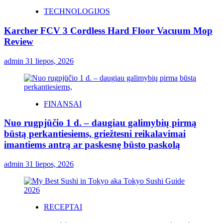
TECHNOLOGIJOS
Karcher FCV 3 Cordless Hard Floor Vacuum Mop
Review
admin
31 liepos, 2026
FINANSAI
Nuo rugpjūčio 1 d. – daugiau galimybių pirmą
būstą perkantiesiems, griežtesni reikalavimai
imantiems antrą ar paskesnę būsto paskolą
admin
31 liepos, 2026
RECEPTAI