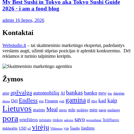
My Best Sushi in Tokyo aka Tokyo Sushi Guide
2026 · i am a food blog
admin
16 liepos, 2026
Kontaktai
Webstudio.lt
– tai skaitmeninio marketingo ekspertai, padedantys
verslams augti, užimti stiprias pozicijas ir aplenkti konkurentus. Dėl
reklamos ir turinio talpinimo kreiptis.
Žymos
apžvalga
bankas
automobilių
banko
apie
Aš
daugiau
BMW
dar
gamina
Endless
kaip
kad
Dėl
iš
Finansų
esu
jūsų
gali
dieną
Lietuvos
Meal
mėn
maisto
mln
metų
moliūgų
naują
paslaugų
pora
savo
priežiūros
pristato
rinkos
TechNuovo
salotos
sprendimai
virėjų
USD
yra
žaidimų
tinklaraštis
Šiaulių
už
Vištienos